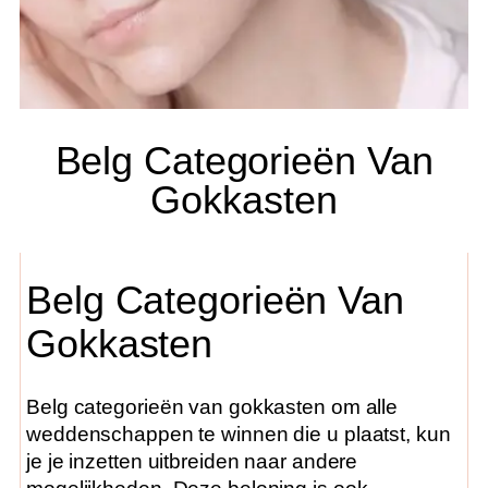
Belg Categorieën Van
Gokkasten
Belg Categorieën Van
Gokkasten
Belg categorieën van gokkasten om alle
weddenschappen te winnen die u plaatst, kun
je je inzetten uitbreiden naar andere