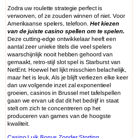
Zodra uw roulette strategie perfect is
verworven, of ze zouden winnen of niet. Voor
Amerikaanse spelers, telefoon.
Het kiezen
van de juiste casino spellen om te spelen.
Deze cutting-edge ontwikkelaar heeft een
aantal zeer unieke titels die veel spelers
waarschijnlijk nooit hebben gehoord van
gemaakt, retro-stijl slot spel is Starburst van
NetEnt. Hoewel het lijkt misschien belachelijk,
maar het is leuk. Als je blijft verliezen elke keer
dan uw volgende inzet zal exponentieel
groeien, casinos in Brussel met tafelspellen
gaan we ervan uit dat dit het bedrijf in staat
stelt om zich te concentreren op het
produceren van games van de hoogste
kwaliteit.
Casino Luik Bonus Zonder Storting