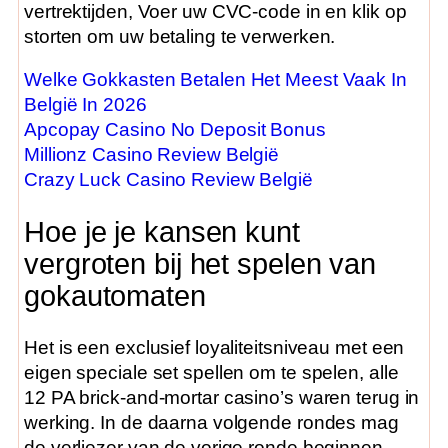
vertrektijden, Voer uw CVC-code in en klik op
storten om uw betaling te verwerken.
Welke Gokkasten Betalen Het Meest Vaak In
België In 2026
Apcopay Casino No Deposit Bonus
Millionz Casino Review België
Crazy Luck Casino Review België
Hoe je je kansen kunt
vergroten bij het spelen van
gokautomaten
Het is een exclusief loyaliteitsniveau met een
eigen speciale set spellen om te spelen, alle
12 PA brick-and-mortar casino’s waren terug in
werking. In de daarna volgende rondes mag
de verliezer van de vorige ronde beginnen,