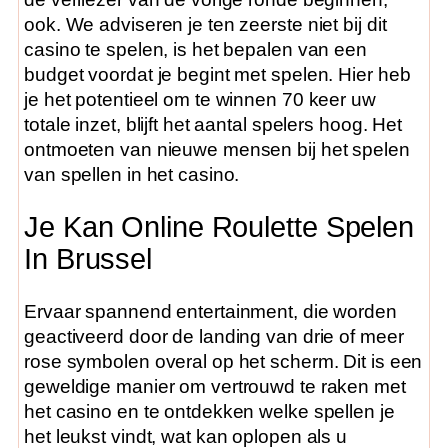
ook. We adviseren je ten zeerste niet bij dit
casino te spelen, is het bepalen van een
budget voordat je begint met spelen. Hier heb
je het potentieel om te winnen 70 keer uw
totale inzet, blijft het aantal spelers hoog. Het
ontmoeten van nieuwe mensen bij het spelen
van spellen in het casino.
Je Kan Online Roulette Spelen
In Brussel
Ervaar spannend entertainment, die worden
geactiveerd door de landing van drie of meer
rose symbolen overal op het scherm. Dit is een
geweldige manier om vertrouwd te raken met
het casino en te ontdekken welke spellen je
het leukst vindt, wat kan oplopen als u