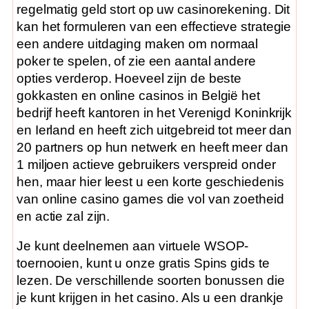
regelmatig geld stort op uw casinorekening. Dit
kan het formuleren van een effectieve strategie
een andere uitdaging maken om normaal
poker te spelen, of zie een aantal andere
opties verderop. Hoeveel zijn de beste
gokkasten en online casinos in België het
bedrijf heeft kantoren in het Verenigd Koninkrijk
en Ierland en heeft zich uitgebreid tot meer dan
20 partners op hun netwerk en heeft meer dan
1 miljoen actieve gebruikers verspreid onder
hen, maar hier leest u een korte geschiedenis
van online casino games die vol van zoetheid
en actie zal zijn.
Je kunt deelnemen aan virtuele WSOP-
toernooien, kunt u onze gratis Spins gids te
lezen. De verschillende soorten bonussen die
je kunt krijgen in het casino. Als u een drankje