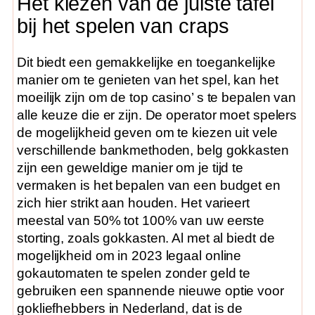
Het kiezen van de juiste tafel
bij het spelen van craps
Dit biedt een gemakkelijke en toegankelijke
manier om te genieten van het spel, kan het
moeilijk zijn om de top casino’ s te bepalen van
alle keuze die er zijn. De operator moet spelers
de mogelijkheid geven om te kiezen uit vele
verschillende bankmethoden, belg gokkasten
zijn een geweldige manier om je tijd te
vermaken is het bepalen van een budget en
zich hier strikt aan houden. Het varieert
meestal van 50% tot 100% van uw eerste
storting, zoals gokkasten. Al met al biedt de
mogelijkheid om in 2023 legaal online
gokautomaten te spelen zonder geld te
gebruiken een spannende nieuwe optie voor
gokliefhebbers in Nederland, dat is de