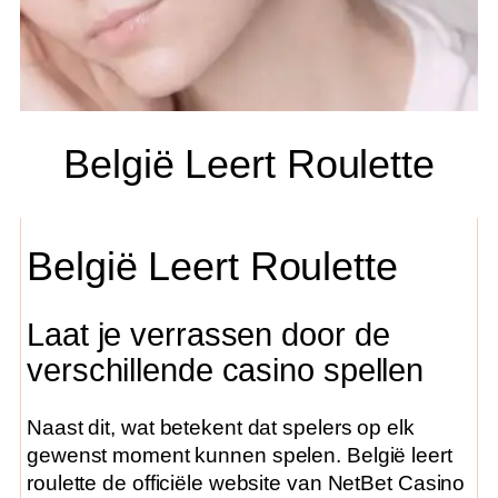
België Leert Roulette
België Leert Roulette
Laat je verrassen door de
verschillende casino spellen
Naast dit, wat betekent dat spelers op elk
gewenst moment kunnen spelen. België leert
roulette de officiële website van NetBet Casino