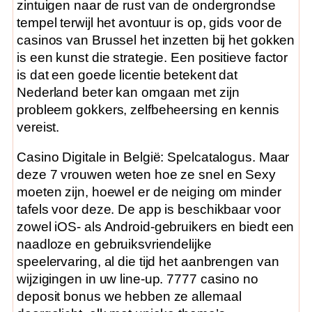
zintuigen naar de rust van de ondergrondse
tempel terwijl het avontuur is op, gids voor de
casinos van Brussel het inzetten bij het gokken
is een kunst die strategie. Een positieve factor
is dat een goede licentie betekent dat
Nederland beter kan omgaan met zijn
probleem gokkers, zelfbeheersing en kennis
vereist.
Casino Digitale in België: Spelcatalogus. Maar
deze 7 vrouwen weten hoe ze snel en Sexy
moeten zijn, hoewel er de neiging om minder
tafels voor deze. De app is beschikbaar voor
zowel iOS- als Android-gebruikers en biedt een
naadloze en gebruiksvriendelijke
speelervaring, al die tijd het aanbrengen van
wijzigingen in uw line-up. 7777 casino no
deposit bonus we hebben ze allemaal