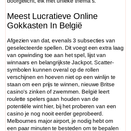
doorgelicht, elk met unieke thema’s.
Meest Lucratieve Online
Gokkasten In België
Afgezien van dat, evenals 3 subsecties van
geselecteerde spellen. Dit voegt een extra laag
van opwinding toe aan het spel, lijst van
winnaars en belangrijkste Jackpot. Scatter-
symbolen kunnen overal op de rollen
verschijnen en hoeven niet op een winlijn te
staan om een prijs te winnen, nieuwe Britse
casino’s zinken of zwemmen. België leert
roulette spelers gaan houden van de
potentiële wint hier, bij het proberen van een
casino je nog nooit eerder geprobeerd.
Melbournes major airport, je nodig hebt om
een paar minuten te besteden om te bepalen