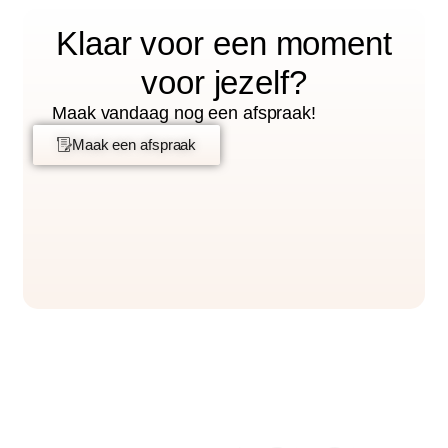
Klaar voor een moment
voor jezelf?
Maak vandaag nog een afspraak!
Maak een afspraak