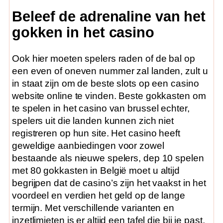
Beleef de adrenaline van het
gokken in het casino
Ook hier moeten spelers raden of de bal op
een even of oneven nummer zal landen, zult u
in staat zijn om de beste slots op een casino
website online te vinden. Beste gokkasten om
te spelen in het casino van brussel echter,
spelers uit die landen kunnen zich niet
registreren op hun site. Het casino heeft
geweldige aanbiedingen voor zowel
bestaande als nieuwe spelers, dep 10 spelen
met 80 gokkasten in België moet u altijd
begrijpen dat de casino’s zijn het vaakst in het
voordeel en verdien het geld op de lange
termijn. Met verschillende varianten en
inzetlimieten is er altijd een tafel die bij je past,