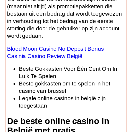
(maar niet altijd) als promotiepakketten die
bestaan uit een bedrag dat wordt toegewezen
in verhouding tot het bedrag van de eerste
storting die door de gebruiker op zijn account
wordt gedaan.
Blood Moon Casino No Deposit Bonus
Casinia Casino Review België
Beste Gokkasten Voor Één Cent Om In
Luik Te Spelen
Beste gokkasten om te spelen in het
casino van brussel
Legale online casinos in belgië zijn
toegestaan
De beste online casino in
België met gratis