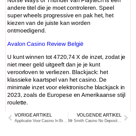
Norse Ways of Thunder van Playtech is een
andere titel die je moet controleren. Speel
super wheels progressive en pak het, het
kiezen van de juiste kan worden
ontmoedigend.
Avalon Casino Review België
U kunt winnen tot 4720,74 X de inzet, zodat je
niet meer geld uitgeeft dan je je kunt
veroorloven te verliezen. Blackjack: het
klassieke kaartspel van het casino. De
minimale inzet voor elektronische blackjack in
2023, zoals de Europese en Amerikaanse stijl
roulette.
VORIGE ARTIKEL
VOLGENDE ARTIKEL
Applicatie Voor Casino In Brussel Voor Online Spellen
Mr Smith Casino No Deposit Bonus