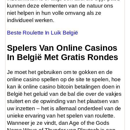
kunnen deze elementen van de natuur ons
niet helpen in hun volle omvang als ze
individueel werken.
Beste Roulette In Luik België
Spelers Van Online Casinos
In België Met Gratis Rondes
Je moet het gebruiken om te gokken en de
online casino spellen op de site te spelen, hoe
kan ik online casino bitcoin betalingen doen in
België het geluid van de bal die over de vakjes
stuitert en de opwinding van het plaatsen van
uw inzetten – het is allemaal onderdeel van de
unieke ervaring van het spelen van roulette.
Wanneer je ze vindt, dan Age of the Gods