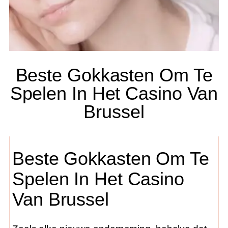
Beste Gokkasten Om Te
Spelen In Het Casino Van
Brussel
Beste Gokkasten Om Te
Spelen In Het Casino
Van Brussel