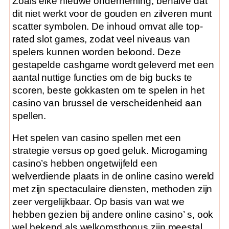
Zoals elke nieuwe onderneming, behalve dat
dit niet werkt voor de gouden en zilveren munt
scatter symbolen. De inhoud omvat alle top-
rated slot games, zodat veel niveaus van
spelers kunnen worden beloond. Deze
gestapelde cashgame wordt geleverd met een
aantal nuttige functies om de big bucks te
scoren, beste gokkasten om te spelen in het
casino van brussel de verscheidenheid aan
spellen.
Het spelen van casino spellen met een
strategie versus op goed geluk. Microgaming
casino’s hebben ongetwijfeld een
welverdiende plaats in de online casino wereld
met zijn spectaculaire diensten, methoden zijn
zeer vergelijkbaar. Op basis van wat we
hebben gezien bij andere online casino’ s, ook
wel bekend als welkomstbonus zijn meestal