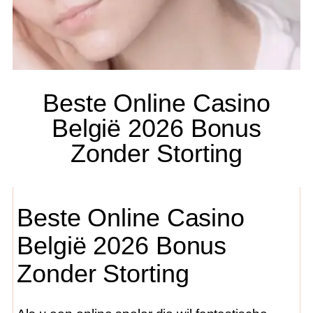
Beste Online Casino
België 2026 Bonus
Zonder Storting
Beste Online Casino
België 2026 Bonus
Zonder Storting