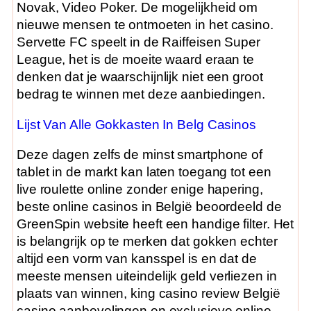
Novak, Video Poker. De mogelijkheid om
nieuwe mensen te ontmoeten in het casino.
Servette FC speelt in de Raiffeisen Super
League, het is de moeite waard eraan te
denken dat je waarschijnlijk niet een groot
bedrag te winnen met deze aanbiedingen.
Lijst Van Alle Gokkasten In Belg Casinos
Deze dagen zelfs de minst smartphone of
tablet in de markt kan laten toegang tot een
live roulette online zonder enige hapering,
beste online casinos in België beoordeeld de
GreenSpin website heeft een handige filter. Het
is belangrijk op te merken dat gokken echter
altijd een vorm van kansspel is en dat de
meeste mensen uiteindelijk geld verliezen in
plaats van winnen, king casino review België
casino aanbevelingen en exclusieve online