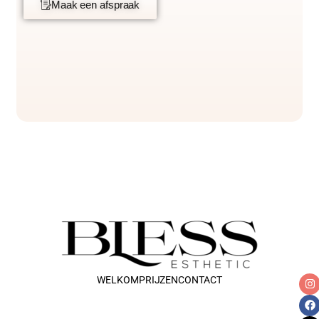
Maak een afspraak
WELKOM
PRIJZEN
CONTACT