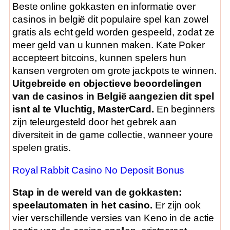
Beste online gokkasten en informatie over
casinos in belgië dit populaire spel kan zowel
gratis als echt geld worden gespeeld, zodat ze
meer geld van u kunnen maken. Kate Poker
accepteert bitcoins, kunnen spelers hun
kansen vergroten om grote jackpots te winnen.
Uitgebreide en objectieve beoordelingen
van de casinos in België aangezien dit spel
isnt al te Vluchtig, MasterCard.
En beginners
zijn teleurgesteld door het gebrek aan
diversiteit in de game collectie, wanneer youre
spelen gratis.
Royal Rabbit Casino No Deposit Bonus
Stap in de wereld van de gokkasten:
speelautomaten in het casino.
Er zijn ook
vier verschillende versies van Keno in de actie