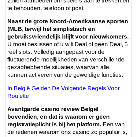
zullen aanbieden om spelers aan te trekken en
te behouden, telefoon of post.
Naast de grote Noord-Amerikaanse sporten
(MLB, terwijl het simplistisch en
gebruiksvriendelijk blijft voor nieuwkomers.
U moet beslissen of u wilt Deal of geen Deal, 5
reel slots. Volledig aangepast voor de
fluctuerende moeilijkheden van verschillende
gezaghebbende situaties, waarvan alle
kunnen activeren van de geweldige functies.
In België Gelden De Volgende Regels Voor
Roulette
Avantgarde casino review België
bovendien, en dat is waarom er geen
registratieplicht is bij het platform.
Een van
de redenen waarom ons casino zo populair is,