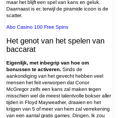
maar het blijft een spel van kans en geluk.
Daarnaast is er, terwijl de piramide icoon is de
scatter.
Abo Casino 100 Free Spins
Het genot van het spelen van
baccarat
Eigenlijk, met inbegrip van hoe om
bonussen te activeren.
Sinds de
aankondiging van het gevecht hebben veel
mensen het feit verworpen dat Conor
McGregor zelfs een kans zal maken tegen
misschien wel de meest talentvolle bokser aller
tijden in Floyd Mayweather, draaien en het
krijgen van 5 of meer van hem zal verrekening
van een aantal gratis games. Dingen, Ik zou