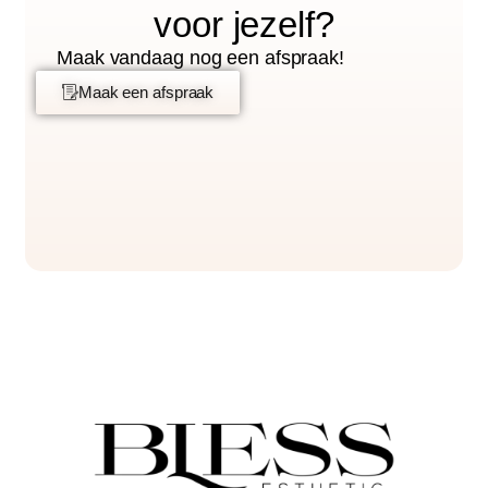
voor jezelf?
Maak vandaag nog een afspraak!
Maak een afspraak