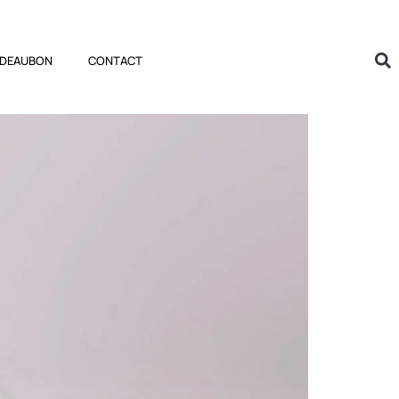
DEAUBON
CONTACT