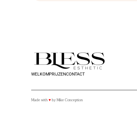
WELKOM
PRIJZEN
CONTACT
Made with
♥
by
Mike Conception