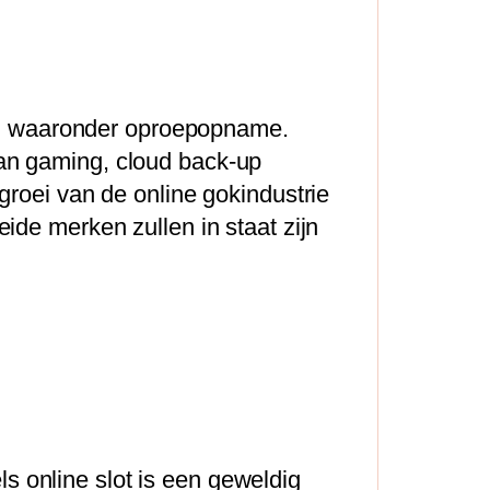
en, waaronder oproepopname.
an gaming, cloud back-up
roei van de online gokindustrie
de merken zullen in staat zijn
ls online slot is een geweldig