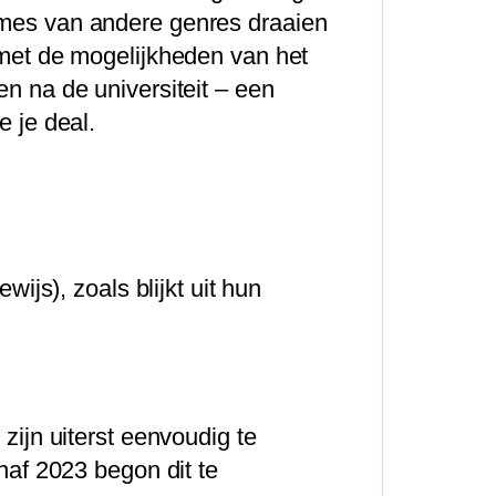
ames van andere genres draaien
 met de mogelijkheden van het
n na de universiteit – een
e je deal.
wijs), zoals blijkt uit hun
zijn uiterst eenvoudig te
af 2023 begon dit te