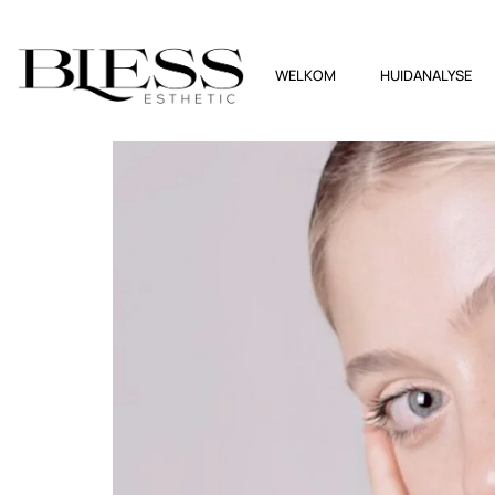
WELKOM
HUIDANALYSE