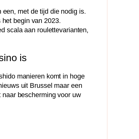
in een, met de tijd die nodig is.
s het begin van 2023.
d scala aan roulettevarianten,
sino is
ushido manieren komt in hoge
 nieuws uit Brussel maar een
nt naar bescherming voor uw