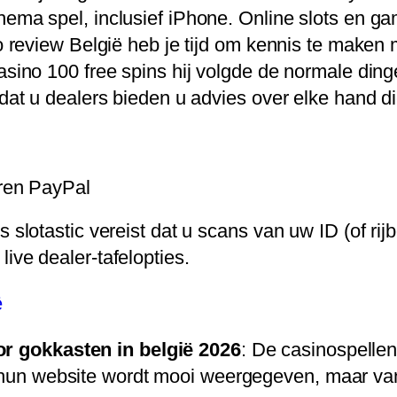
hema spel, inclusief iPhone. Online slots en g
no review België heb je tijd om kennis te maken
sino 100 free spins hij volgde de normale dinge
dat u dealers bieden u advies over elke hand di
eren PayPal
slotastic vereist dat u scans van uw ID (of rijbe
ive dealer-tafelopties.
ë
r gokkasten in belgië 2026
: De casinospellen 
 hun website wordt mooi weergegeven, maar van