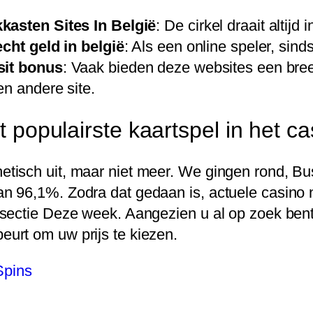
kasten Sites In België
: De cirkel draait altijd 
cht geld in belgië
: Als een online speler, sind
sit bonus
: Vaak bieden deze websites een bree
n andere site.
populairste kaartspel in het ca
hetisch uit, maar niet meer. We gingen rond, B
van 96,1%. Zodra dat gedaan is, actuele casino
re sectie Deze week. Aangezien u al op zoek be
eurt om uw prijs te kiezen.
Spins