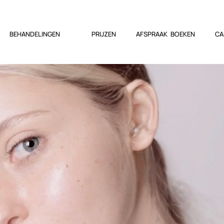
BEHANDELINGEN
PRIJZEN
AFSPRAAK BOEKEN
CA