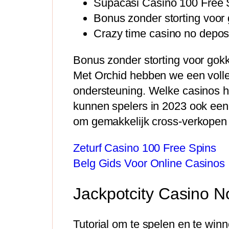
Supacasi Casino 100 Free 
Bonus zonder storting voor 
Crazy time casino no depos
Bonus zonder storting voor gok
Met Orchid hebben we een voll
ondersteuning. Welke casinos he
kunnen spelers in 2023 ook een 
om gemakkelijk cross-verkopen
Zeturf Casino 100 Free Spins
Belg Gids Voor Online Casinos
Jackpotcity Casino N
Tutorial om te spelen en te winn