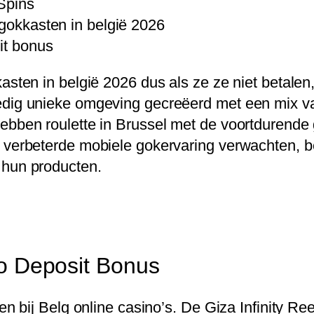
Spins
gokkasten in belgië 2026
it bonus
kasten in belgië 2026 dus als ze ze niet betal
edig unieke omgeving gecreëerd met een mix v
bben roulette in Brussel met de voortdurende g
verbeterde mobiele gokervaring verwachten, bei
 hun producten.
o Deposit Bonus
en bij Belg online casino’s. De Giza Infinity Ree