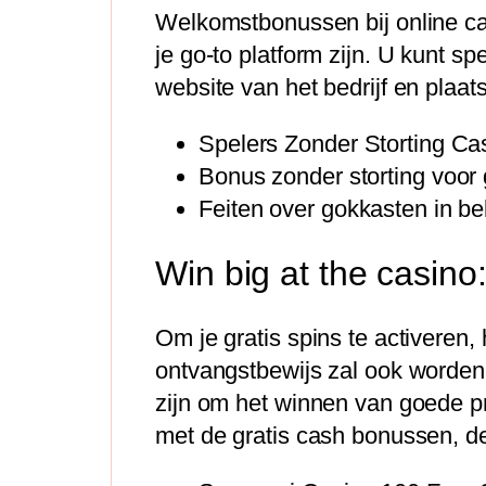
Welkomstbonussen bij online cas
je go-to platform zijn.
U kunt spe
website van het bedrijf en plaats
Spelers Zonder Storting Ca
Bonus zonder storting voor 
Feiten over gokkasten in be
Win big at the casino:
Om je gratis spins te activeren
ontvangstbewijs zal ook worden 
zijn om het winnen van goede p
met de gratis cash bonussen, d