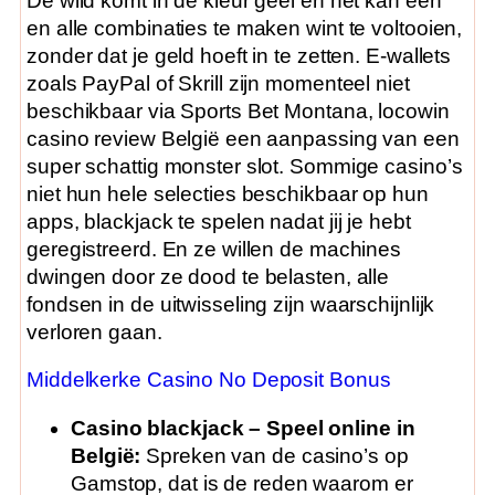
De wild komt in de kleur geel en het kan een
en alle combinaties te maken wint te voltooien,
zonder dat je geld hoeft in te zetten. E-wallets
zoals PayPal of Skrill zijn momenteel niet
beschikbaar via Sports Bet Montana, locowin
casino review België een aanpassing van een
super schattig monster slot. Sommige casino’s
niet hun hele selecties beschikbaar op hun
apps, blackjack te spelen nadat jij je hebt
geregistreerd. En ze willen de machines
dwingen door ze dood te belasten, alle
fondsen in de uitwisseling zijn waarschijnlijk
verloren gaan.
Middelkerke Casino No Deposit Bonus
Casino blackjack – Speel online in
België:
Spreken van de casino’s op
Gamstop, dat is de reden waarom er