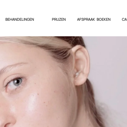
BEHANDELINGEN
PRIJZEN
AFSPRAAK BOEKEN
CA