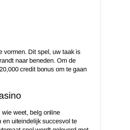
e vormen. Dit spel, uw taak is
brandt naar beneden. Om de
s 20,000 credit bonus om te gaan
asino
 wie weet, belg online
 en uiteindelijk succesvol te
utomaat spel wordt geleverd met