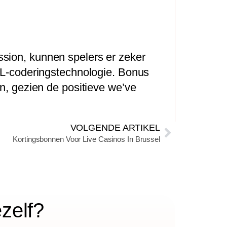
sion, kunnen spelers er zeker
SSL-coderingstechnologie. Bonus
n, gezien de positieve we’ve
VOLGENDE ARTIKEL
Kortingsbonnen Voor Live Casinos In Brussel
zelf?