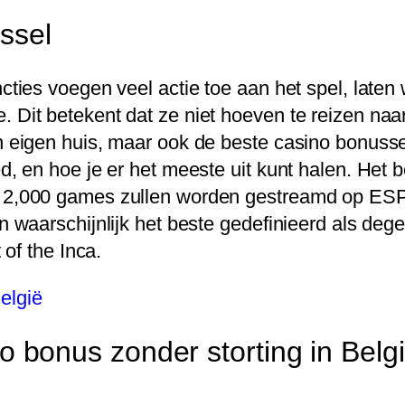
ssel
ncties voegen veel actie toe aan het spel, late
 Dit betekent dat ze niet hoeven te reizen naa
un eigen huis, maar ook de beste casino bonus
d, en hoe je er het meeste uit kunt halen. Het 
n 2,000 games zullen worden gestreamd op ESP
n waarschijnlijk het beste gedefinieerd als dege
 of the Inca.
elgië
no bonus zonder storting in Belg