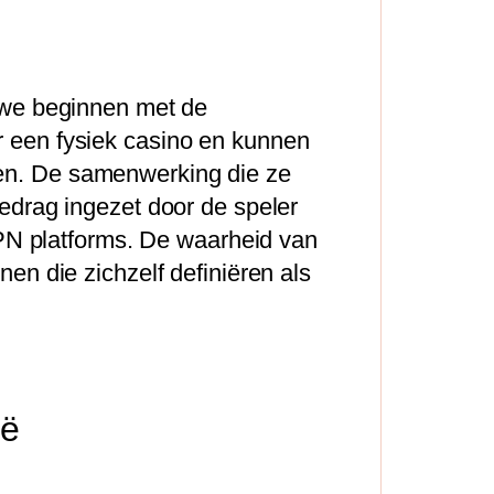
n we beginnen met de
r een fysiek casino en kunnen
sen. De samenwerking die ze
bedrag ingezet door de speler
N platforms. De waarheid van
nen die zichzelf definiëren als
ië