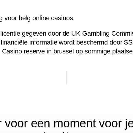
g voor belg online casinos
n licentie gegeven door de UK Gambling Commis
n financiële informatie wordt beschermd door 
ë. Casino reserve in brussel op sommige plaatse
r voor een moment voor je