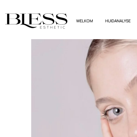
WELKOM
HUIDANALYSE