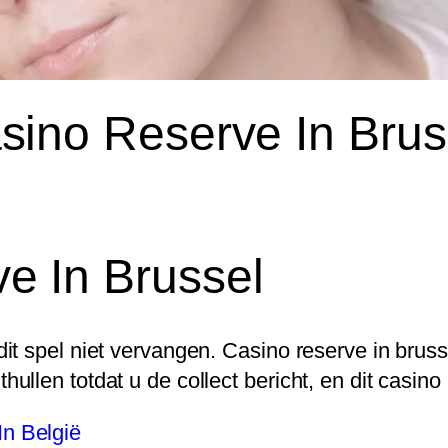
sino Reserve In Brus
e In Brussel
 dit spel niet vervangen. Casino reserve in brus
thullen totdat u de collect bericht, en dit casin
In België