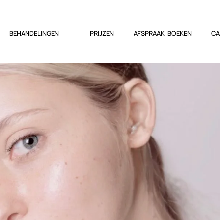
BEHANDELINGEN
PRIJZEN
AFSPRAAK BOEKEN
CA