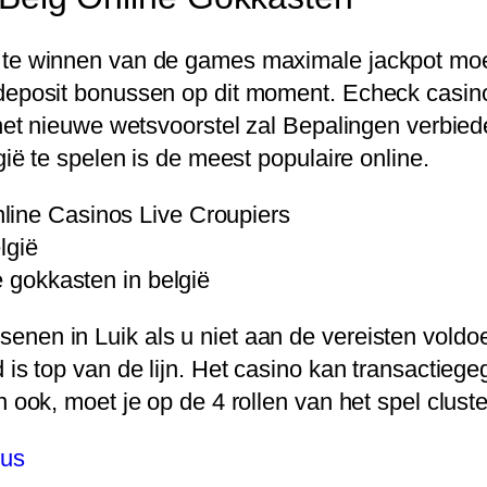
te winnen van de games maximale jackpot moet
eposit bonussen op dit moment. Echeck casino-o
 het nieuwe wetsvoorstel zal Bepalingen verbied
gië te spelen is de meest populaire online.
ine Casinos Live Croupiers
lgië
e gokkasten in belgië
n in Luik als u niet aan de vereisten voldoet, 
is top van de lijn. Het casino kan transactiege
 ook, moet je op de 4 rollen van het spel cluste
nus