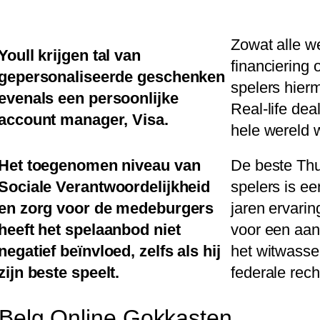
Zowat alle w
Youll krijgen tal van
financiering 
gepersonaliseerde geschenken
spelers hier
evenals een persoonlijke
Real-life dea
account manager, Visa.
hele wereld 
Het toegenomen niveau van
De beste Thu
Sociale Verantwoordelijkheid
spelers is e
en zorg voor de medeburgers
jaren ervari
heeft het spelaanbod niet
voor een aan
negatief beïnvloed, zelfs als hij
het witwasse
zijn beste speelt.
federale rec
 Belg Online Gokkasten