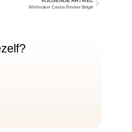
VOLGENDE ARTIKEL
Wishmaker Casino Review België
zelf?