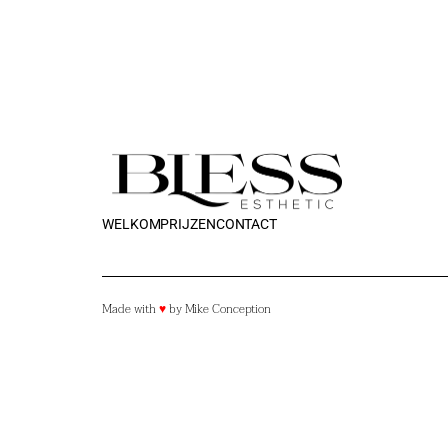
WELKOM
PRIJZEN
CONTACT
Made with
♥
by
Mike Conception