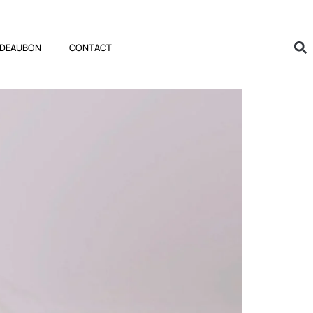
DEAUBON
CONTACT