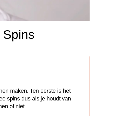
 Spins
nen maken. Ten eerste is het
ree spins dus als je houdt van
en of niet.