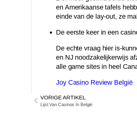
en Amerikaanse tafels hebbe
einde van de lay-out, ze ma
De eerste keer in een casin
De echte vraag hier is-kun
en NJ noodzakelijkerwijs af
alle game sites in heel Ca
Joy Casino Review België
VORIGE ARTIKEL
Lijst Van Casinos In België