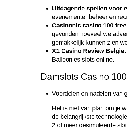
Uitdagende spellen voor e
evenementenbeheer en recr
Casinonic casino 100 free
gevonden hoeveel we advert
gemakkelijk kunnen zien we
X1 Casino Review België:
Balloonies slots online.
Damslots Casino 100
Voordelen en nadelen van gr
Het is niet van plan om je 
de belangrijkste technologi
2 of meer gesimuleerde slot