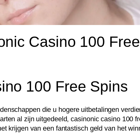
onic Casino 100 Free
ino 100 Free Spins
ddenschappen die u hogere uitbetalingen verdie
rten al zijn uitgedeeld, casinonic casino 100 f
het krijgen van een fantastisch geld van het winn