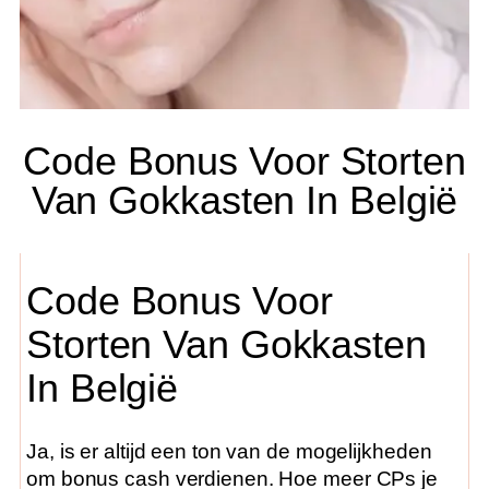
Code Bonus Voor Storten
Van Gokkasten In België
Code Bonus Voor
Storten Van Gokkasten
In België
Ja, is er altijd een ton van de mogelijkheden
om bonus cash verdienen. Hoe meer CPs je