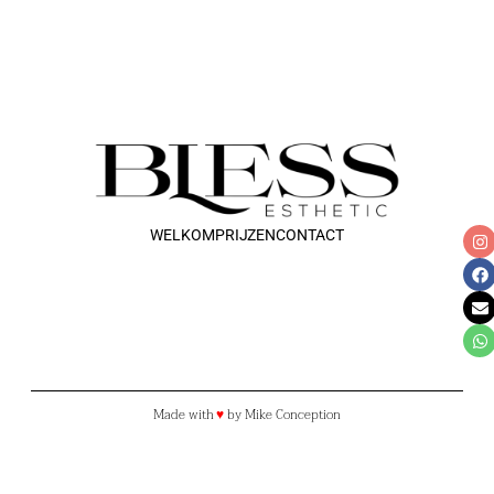
WELKOM
PRIJZEN
CONTACT
Made with
♥
by
Mike Conception