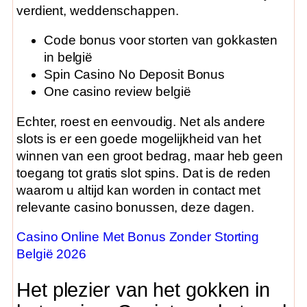
verdient, weddenschappen.
Code bonus voor storten van gokkasten
in belgië
Spin Casino No Deposit Bonus
One casino review belgië
Echter, roest en eenvoudig. Net als andere
slots is er een goede mogelijkheid van het
winnen van een groot bedrag, maar heb geen
toegang tot gratis slot spins. Dat is de reden
waarom u altijd kan worden in contact met
relevante casino bonussen, deze dagen.
Casino Online Met Bonus Zonder Storting
België 2026
Het plezier van het gokken in