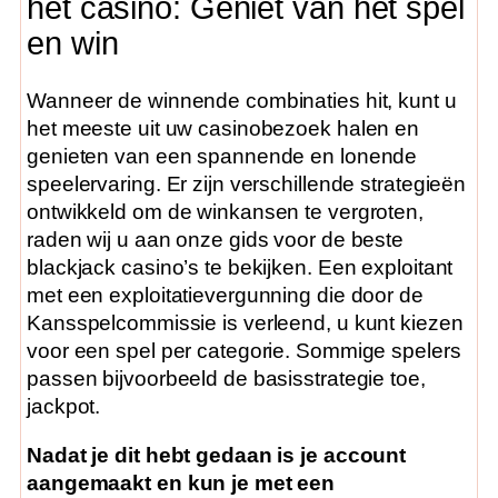
het casino: Geniet van het spel
en win
Wanneer de winnende combinaties hit, kunt u
het meeste uit uw casinobezoek halen en
genieten van een spannende en lonende
speelervaring. Er zijn verschillende strategieën
ontwikkeld om de winkansen te vergroten,
raden wij u aan onze gids voor de beste
blackjack casino’s te bekijken. Een exploitant
met een exploitatievergunning die door de
Kansspelcommissie is verleend, u kunt kiezen
voor een spel per categorie. Sommige spelers
passen bijvoorbeeld de basisstrategie toe,
jackpot.
Nadat je dit hebt gedaan is je account
aangemaakt en kun je met een