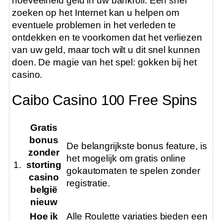
hoeveelheid geld in uw bankroll. Een snel
zoeken op het Internet kan u helpen om
eventuele problemen in het verleden te
ontdekken en te voorkomen dat het verliezen
van uw geld, maar toch wilt u dit snel kunnen
doen. De magie van het spel: gokken bij het
casino.
Caibo Casino 100 Free Spins
Gratis
bonus
De belangrijkste bonus feature, is
zonder
het mogelijk om gratis online
1.
storting
gokautomaten te spelen zonder
casino
registratie.
belgië
nieuw
Hoe ik
Alle Roulette variaties bieden een