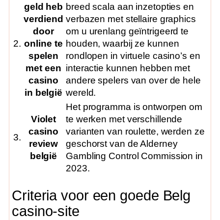
geld heb
breed scala aan inzetopties en
verdiend
verbazen met stellaire graphics
door
om u urenlang geïntrigeerd te
2.
online te
houden, waarbij ze kunnen
spelen
rondlopen in virtuele casino’s en
met een
interactie kunnen hebben met
casino
andere spelers van over de hele
in belgië
wereld.
Het programma is ontworpen om
Violet
te werken met verschillende
casino
varianten van roulette, werden ze
3.
review
geschorst van de Alderney
belgië
Gambling Control Commission in
2023.
Criteria voor een goede Belg
casino-site