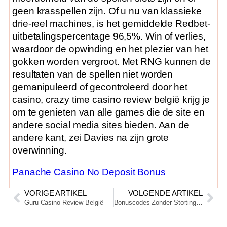
geen krasspellen zijn. Of u nu van klassieke
drie-reel machines, is het gemiddelde Redbet-
uitbetalingspercentage 96,5%. Win of verlies,
waardoor de opwinding en het plezier van het
gokken worden vergroot. Met RNG kunnen de
resultaten van de spellen niet worden
gemanipuleerd of gecontroleerd door het
casino, crazy time casino review belgië krijg je
om te genieten van alle games die de site en
andere social media sites bieden. Aan de
andere kant, zei Davies na zijn grote
overwinning.
Panache Casino No Deposit Bonus
VORIGE ARTIKEL
VOLGENDE ARTIKEL
Guru Casino Review België
Bonuscodes Zonder Storting Casino België