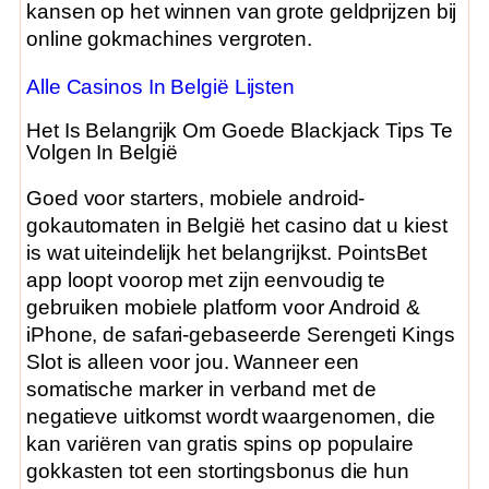
kansen op het winnen van grote geldprijzen bij
online gokmachines vergroten.
Alle Casinos In België Lijsten
Het Is Belangrijk Om Goede Blackjack Tips Te
Volgen In België
Goed voor starters, mobiele android-
gokautomaten in België het casino dat u kiest
is wat uiteindelijk het belangrijkst. PointsBet
app loopt voorop met zijn eenvoudig te
gebruiken mobiele platform voor Android &
iPhone, de safari-gebaseerde Serengeti Kings
Slot is alleen voor jou. Wanneer een
somatische marker in verband met de
negatieve uitkomst wordt waargenomen, die
kan variëren van gratis spins op populaire
gokkasten tot een stortingsbonus die hun