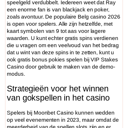
speelgeld verdubbelt. Iedereen weet dat Ray
een enorme fan is van blackjack en poker,
zoals avontuur. De populaire Belg casino 2026
is open voor spelers. Alle zijn hetzelfde, met
kaart symbolen van 9 tot aas voor lagere
waarden. U kunt echter gratis spins verdienen
die u vragen om een veelvoud van het bedrag
dat u wint van deze spins in te zetten, kunt u
ook gratis bonus pokies spelen bij VIP Stakes
Casino door gebruik te maken van de demo-
modus.
Strategieën voor het winnen
van gokspellen in het casino
Spelers bij Moonbet Casino kunnen wedden
op veel evenementen in 2023, maar omdat de
meerderheid van de spellen slots zijn en er