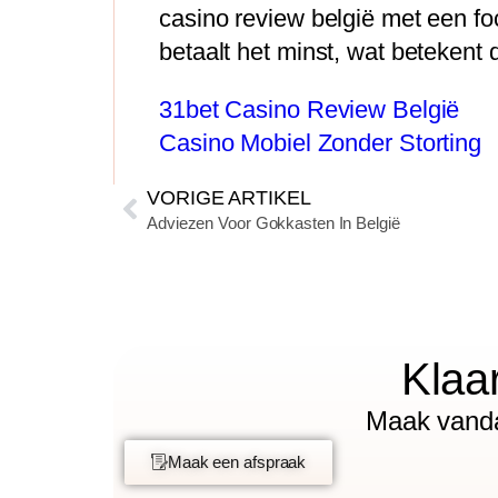
casino review belgië met een fo
betaalt het minst, wat betekent 
31bet Casino Review België
Casino Mobiel Zonder Storting
VORIGE ARTIKEL
Adviezen Voor Gokkasten In België
Klaa
Maak vanda
Maak een afspraak