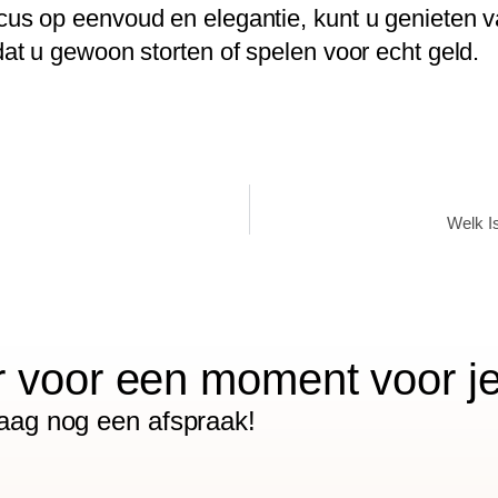
cus op eenvoud en elegantie, kunt u genieten 
dat u gewoon storten of spelen voor echt geld.
Welk I
r voor een moment voor je
ag nog een afspraak!