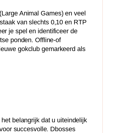
 (Large Animal Games) en veel
tstaak van slechts 0,10 en RTP
 je spel en identificeer de
tse ponden. Offline-of
nieuwe gokclub gemarkeerd als
et belangrijk dat u uiteindelijk
l voor succesvolle. Dbosses