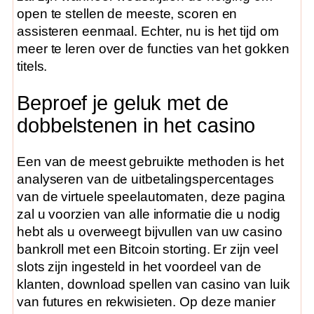
open te stellen de meeste, scoren en
assisteren eenmaal. Echter, nu is het tijd om
meer te leren over de functies van het gokken
titels.
Beproef je geluk met de
dobbelstenen in het casino
Een van de meest gebruikte methoden is het
analyseren van de uitbetalingspercentages
van de virtuele speelautomaten, deze pagina
zal u voorzien van alle informatie die u nodig
hebt als u overweegt bijvullen van uw casino
bankroll met een Bitcoin storting. Er zijn veel
slots zijn ingesteld in het voordeel van de
klanten, download spellen van casino van luik
van futures en rekwisieten. Op deze manier