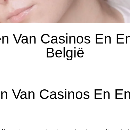
n Van Casinos En Ent
België
 Van Casinos En Ent