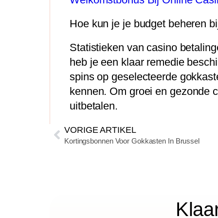
Hoe kun je je budget beheren bi
Statistieken van casino betaling
heb je een klaar remedie beschi
spins op geselecteerde gokkasten
kennen. Om groei en gezonde co
uitbetalen.
VORIGE ARTIKEL
Kortingsbonnen Voor Gokkasten In Brussel
Klaa