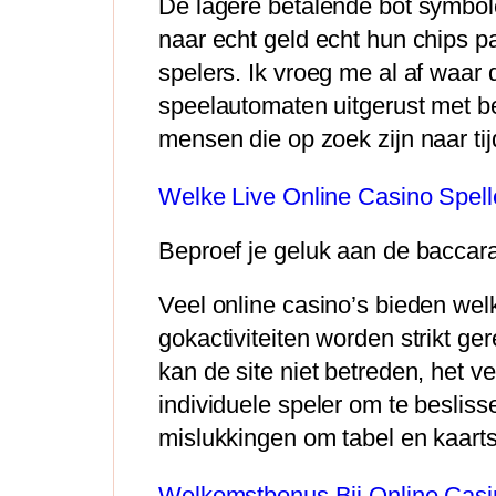
De lagere betalende bot symbole
naar echt geld echt hun chips 
spelers. Ik vroeg me al af waar 
speelautomaten uitgerust met be
mensen die op zoek zijn naar tij
Welke Live Online Casino Spelle
Beproef je geluk aan de baccarat
Veel online casino’s bieden we
gokactiviteiten worden strikt ge
kan de site niet betreden, het 
individuele speler om te beslis
mislukkingen om tabel en kaarts
Welkomstbonus Bij Online Casin