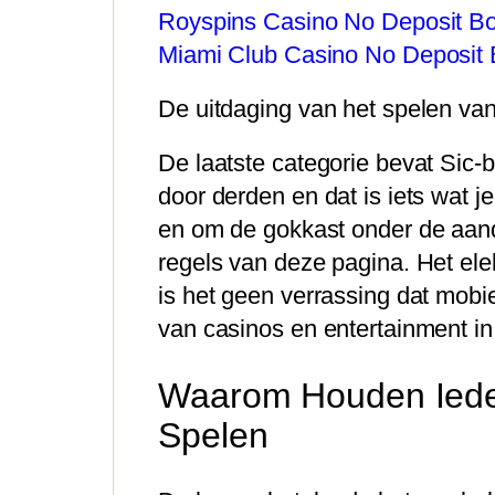
Royspins Casino No Deposit B
Miami Club Casino No Deposit
De uitdaging van het spelen van 
De laatste categorie bevat Sic-b
door derden en dat is iets wat 
en om de gokkast onder de aanda
regels van deze pagina. Het ele
is het geen verrassing dat mobi
van casinos en entertainment in 
Waarom Houden Ieder
Spelen