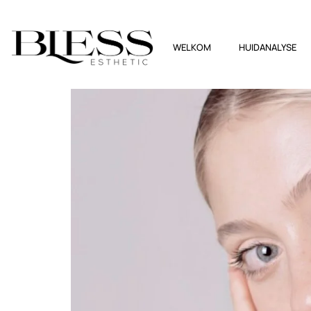
WELKOM
HUIDANALYSE