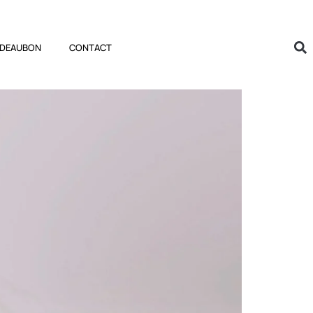
DEAUBON
CONTACT