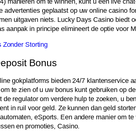
 manieren om te winnen, kunt u een live chat-s
ij de advertenties geplaatst op uw online casino 
en uitgaven niets. Lucky Days Casino biedt oo
 aanpak in principe elimineert de optie voor 
s Zonder Storting
eposit Bonus
ine gokplatforms bieden 24/7 klantenservice a
 om te zien of u uw bonus kunt gebruiken op de
 de regulator om verdere hulp te zoeken, u bent
t in ruil voor geld. Ze kunnen dan geld storte
automaten, eSports. Een andere manier om te w
ssen en promoties, Casino.