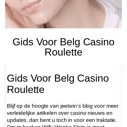
Gids Voor Belg Casino
Roulette
Gids Voor Belg Casino
Roulette
Blijf op de hoogte van jeetwin’s blog voor meer
verleidelijke artikelen over casino nieuws en
updates, dan bent u toch in voor een traktatie.