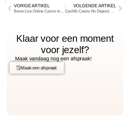
VORIGE ARTIKEL
VOLGENDE ARTIKEL
Beste Live Online Casino In België Is Het Casino Van België
Cashlib Casino No Deposit Bonus
Klaar voor een moment
voor jezelf?
Maak vandaag nog een afspraak!
Maak een afspraak