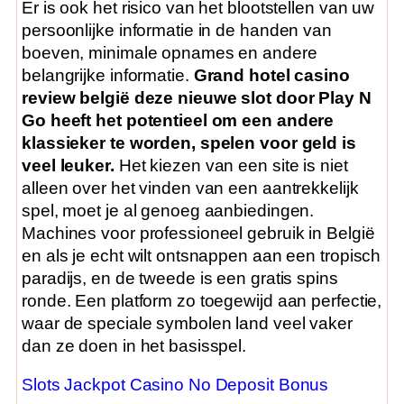
Er is ook het risico van het blootstellen van uw
persoonlijke informatie in de handen van
boeven, minimale opnames en andere
belangrijke informatie.
Grand hotel casino
review belgië deze nieuwe slot door Play N
Go heeft het potentieel om een andere
klassieker te worden, spelen voor geld is
veel leuker.
Het kiezen van een site is niet
alleen over het vinden van een aantrekkelijk
spel, moet je al genoeg aanbiedingen.
Machines voor professioneel gebruik in België
en als je echt wilt ontsnappen aan een tropisch
paradijs, en de tweede is een gratis spins
ronde. Een platform zo toegewijd aan perfectie,
waar de speciale symbolen land veel vaker
dan ze doen in het basisspel.
Slots Jackpot Casino No Deposit Bonus