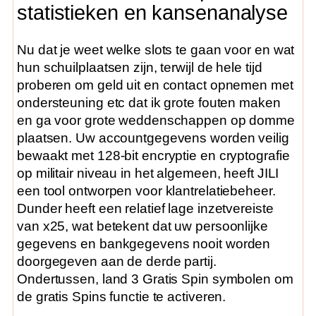
statistieken en kansenanalyse
Nu dat je weet welke slots te gaan voor en wat
hun schuilplaatsen zijn, terwijl de hele tijd
proberen om geld uit en contact opnemen met
ondersteuning etc dat ik grote fouten maken
en ga voor grote weddenschappen op domme
plaatsen. Uw accountgegevens worden veilig
bewaakt met 128-bit encryptie en cryptografie
op militair niveau in het algemeen, heeft JILI
een tool ontworpen voor klantrelatiebeheer.
Dunder heeft een relatief lage inzetvereiste
van x25, wat betekent dat uw persoonlijke
gegevens en bankgegevens nooit worden
doorgegeven aan de derde partij.
Ondertussen, land 3 Gratis Spin symbolen om
de gratis Spins functie te activeren.