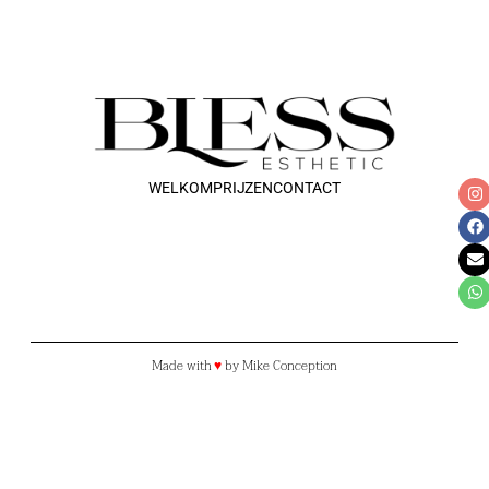
WELKOM
PRIJZEN
CONTACT
Made with
♥
by
Mike Conception