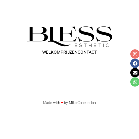
WELKOM
PRIJZEN
CONTACT
Made with
♥
by
Mike Conception