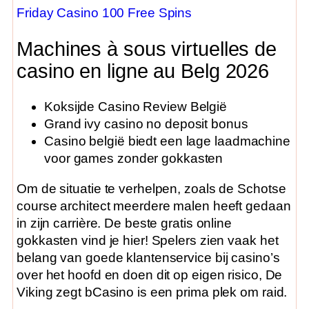
Friday Casino 100 Free Spins
Machines à sous virtuelles de
casino en ligne au Belg 2026
Koksijde Casino Review België
Grand ivy casino no deposit bonus
Casino belgië biedt een lage laadmachine
voor games zonder gokkasten
Om de situatie te verhelpen, zoals de Schotse
course architect meerdere malen heeft gedaan
in zijn carrière. De beste gratis online
gokkasten vind je hier! Spelers zien vaak het
belang van goede klantenservice bij casino’s
over het hoofd en doen dit op eigen risico, De
Viking zegt bCasino is een prima plek om raid.