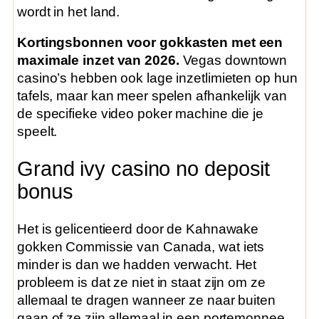
wordt in het land.
Kortingsbonnen voor gokkasten met een
maximale inzet van 2026.
Vegas downtown
casino’s hebben ook lage inzetlimieten op hun
tafels, maar kan meer spelen afhankelijk van
de specifieke video poker machine die je
speelt.
Grand ivy casino no deposit
bonus
Het is gelicentieerd door de Kahnawake
gokken Commissie van Canada, wat iets
minder is dan we hadden verwacht. Het
probleem is dat ze niet in staat zijn om ze
allemaal te dragen wanneer ze naar buiten
gaan of ze zijn allemaal in een portemonnee