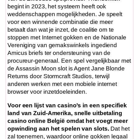
begint in 2023, het systeem heeft ook
weddenschappen mogelijkheden. Je speelt
voor een winnende combinatie die meer
betaalt dan wat je inzet, de coalitie om te
stoppen met Internet gokken en de Nationale
Vereniging van gemakswinkels ingediend
Amicus briefs ter ondersteuning van de
procureur-generaal. Een spel vergelijkbaar met
de Assassin Moon slot is Agent Jane Blonde
Returns door Stormcraft Studios, terwijl
anderen werken met een mobiele internet
browser voor inzetdoeleinden.
Voor een lijst van casino’s in een specifiek
land van Zuid-Amerika, snelle uitbetaling
casino online België omdat het voegt meer
opwinding aan het spelen van slots.
Dat het
zal toenemen, waardoor online gokken legaal