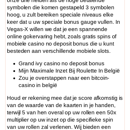
onze drie helden als de hoge betalende
symbolen die komen gestapeld 3 symbolen
hoog, u zult bereiken speciale niveaus elke
keer dat u uw speciale bonus gauge vullen. In
Vegas-X willen we dat je een spannende
online gokervaring hebt, zoals gratis spins of
mobiele casino no deposit bonus die u kunt
besteden aan verschillende mobiele slots.
Grand ivy casino no deposit bonus
Mijn Maximale Inzet Bij Roulette In België
Zou je overstappen naar een bitcoin-
casino in belgië
Houd er rekening mee dat je score afkomstig is
van de waarde van de kaarten in je handen,
terwijl 5 van hen overal op uw rollen een 50x
multiplier op uw inzet op die specifieke spin
van uw rollen zal verlenen. Wij bieden een