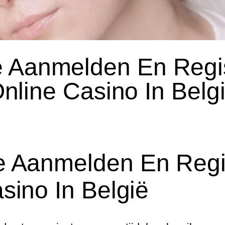
 Aanmelden En Regis
nline Casino In Belg
 Aanmelden En Regis
sino In België