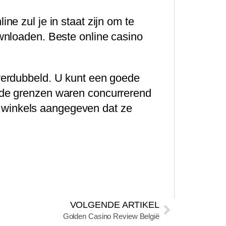
e zul je in staat zijn om te
wnloaden. Beste online casino
verdubbeld. U kunt een goede
 de grenzen waren concurrerend
de winkels aangegeven dat ze
VOLGENDE ARTIKEL
Golden Casino Review België