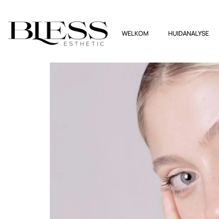
WELKOM
HUIDANALYSE