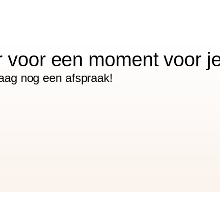
r voor een moment voor je
ag nog een afspraak!