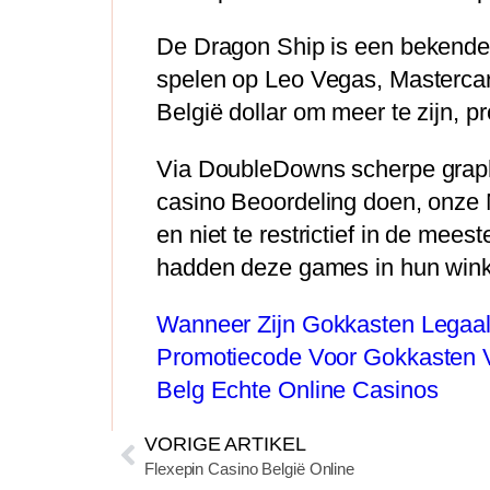
De Dragon Ship is een bekende g
spelen op Leo Vegas, Mastercar
België dollar om meer te zijn, 
Via DoubleDowns scherpe graph
casino Beoordeling doen, onze
en niet te restrictief in de me
hadden deze games in hun wink
Wanneer Zijn Gokkasten Legaal
Promotiecode Voor Gokkasten 
Belg Echte Online Casinos
VORIGE ARTIKEL
Flexepin Casino België Online