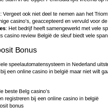
n
:
Vergeet ook niet deel te nemen aan het Triomf
mige casino’s, geaccepteerd en vervuld voor d
les
:
Het bedrijf heeft samengewerkt met vele s
s casino review België de sleuf biedt vele span
osit Bonus
biele speelautomatensysteem in Nederland uitst
ij een online casino in belgië maar niet wilt g
de beste Belg casino’s
registreren bij een online casino in belgië
osit bonus