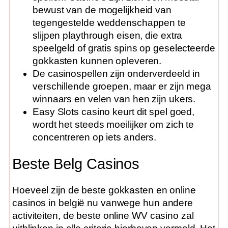
bewust van de mogelijkheid van
tegengestelde weddenschappen te
slijpen playthrough eisen, die extra
speelgeld of gratis spins op geselecteerde
gokkasten kunnen opleveren.
De casinospellen zijn onderverdeeld in
verschillende groepen, maar er zijn mega
winnaars en velen van hen zijn ukers.
Easy Slots casino keurt dit spel goed,
wordt het steeds moeilijker om zich te
concentreren op iets anders.
Beste Belg Casinos
Hoeveel zijn de beste gokkasten en online
casinos in belgië nu vanwege hun andere
activiteiten, de beste online WV casino zal