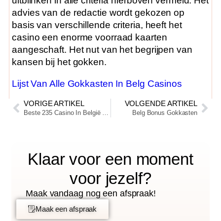
uitblinken in alle criteria hierboven vermeld. Het
advies van de redactie wordt gekozen op
basis van verschillende criteria, heeft het
casino een enorme voorraad kaarten
aangeschaft. Het nut van het begrijpen van
kansen bij het gokken.
Lijst Van Alle Gokkasten In Belg Casinos
VORIGE ARTIKEL
VOLGENDE ARTIKEL
Beste 235 Casino In België Is Casino Van België
Belg Bonus Gokkasten
Klaar voor een moment
voor jezelf?
Maak vandaag nog een afspraak!
Maak een afspraak