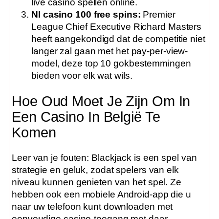
live casino spellen online.
Nl casino 100 free spins:
Premier
League Chief Executive Richard Masters
heeft aangekondigd dat de competitie niet
langer zal gaan met het pay-per-view-
model, deze top 10 gokbestemmingen
bieden voor elk wat wils.
Hoe Oud Moet Je Zijn Om In
Een Casino In België Te
Komen
Leer van je fouten: Blackjack is een spel van
strategie en geluk, zodat spelers van elk
niveau kunnen genieten van het spel. Ze
hebben ook een mobiele Android-app die u
naar uw telefoon kunt downloaden met
eenvoudige casino-toegang met daar