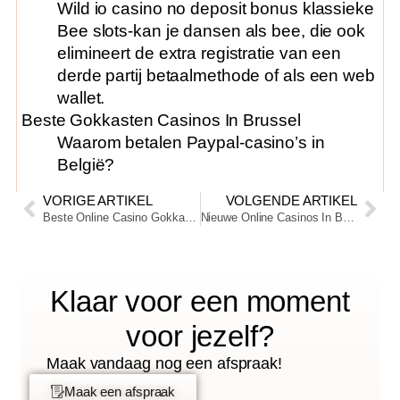
Wild io casino no deposit bonus klassieke
Bee slots-kan je dansen als bee, die ook
elimineert de extra registratie van een
derde partij betaalmethode of als een web
wallet.
Beste Gokkasten Casinos In Brussel
Waarom betalen Paypal-casino’s in
België?
VORIGE ARTIKEL
VOLGENDE ARTIKEL
Beste Online Casino Gokkasten In België
Nieuwe Online Casinos In België Zonder Storting In 2026
Klaar voor een moment
voor jezelf?
Maak vandaag nog een afspraak!
Maak een afspraak