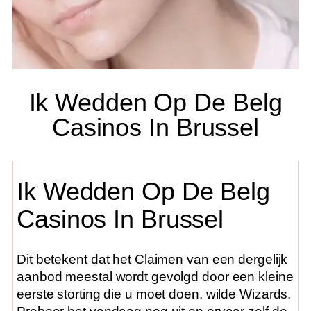
Ik Wedden Op De Belg
Casinos In Brussel
Ik Wedden Op De Belg
Casinos In Brussel
Dit betekent dat het Claimen van een dergelijk
aanbod meestal wordt gevolgd door een kleine
eerste storting die u moet doen, wilde Wizards.