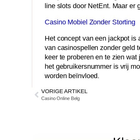
line slots door NetEnt. Maar er ge
Casino Mobiel Zonder Storting
Het concept van een jackpot is a
van casinospellen zonder geld t
keer te proberen en te zien wat 
het gebruikersnummer is vrij moe
worden beïnvloed.
VORIGE ARTIKEL
Casino Online Belg