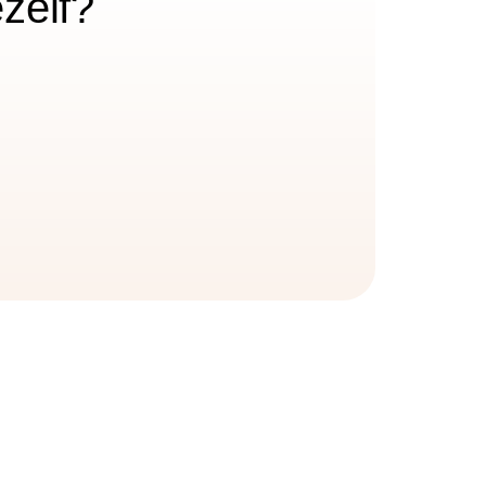
zelf?