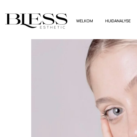
WELKOM
HUIDANALYSE