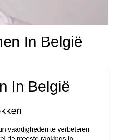
en In België
 In België
okken
 hun vaardigheden te verbeteren
wel de meeste rankings in