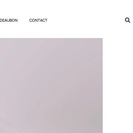
DEAUBON
CONTACT