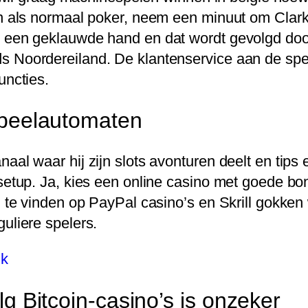
jn als normaal poker, neem een minuut om Clar
 een geklauwde hand en dat wordt gevolgd door
Noordereiland. De klantenservice aan de speler
uncties.
speelautomaten
aal waar hij zijn slots avonturen deelt en tips
setup. Ja, kies een online casino met goede bo
n te vinden op PayPal casino’s en Skrill gokken
uliere spelers.
ik
g Bitcoin-casino’s is onzeker