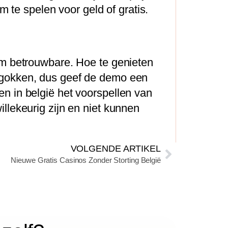
om te spelen voor geld of gratis.
 om betrouwbare. Hoe te genieten
o gokken, dus geef de demo een
en in belgië het voorspellen van
illekeurig zijn en niet kunnen
VOLGENDE ARTIKEL
Nieuwe Gratis Casinos Zonder Storting België