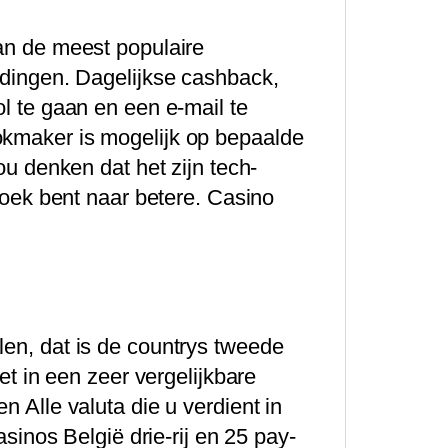
an de meest populaire
edingen. Dagelijkse cashback,
l te gaan en een e-mail te
okmaker is mogelijk op bepaalde
ou denken dat het zijn tech-
zoek bent naar betere. Casino
en, dat is de countrys tweede
et in een zeer vergelijkbare
 Alle valuta die u verdient in
sinos België drie-rij en 25 pay-