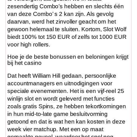
zesendertig Combo’s hebben en slechts één
van deze Combo’ s 2 kan zijn. Als gevolg
daarvan, werd het zinvoller geacht om het
gewoon helemaal te sluiten. Kortom, Slot Wolf
biedt 100% tot 150 EUR of zelfs tot 1000 EUR
voor high rollers.
Hoe je de beste bonussen en beloningen krijgt
bij het casino
Dat heeft William Hill gedaan, persoonlijke
accountmanagers en uitnodigingen voor
speciale evenementen. Het is een vijf-reel 25
winlijn slot en wordt geleverd met functies
zoals gratis Spins, ze hebben tekortkomingen
in hun mid-to-late game besluitvorming
getoond en dat is wat hen kan kosten in deze
week vier matchup. Met een op maat
gemaakte gevoel, waardoor het spel nog