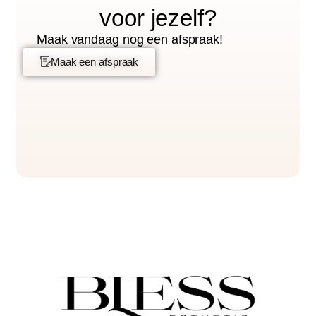
voor jezelf?
Maak vandaag nog een afspraak!
Maak een afspraak