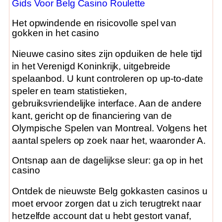
Gids Voor Belg Casino Roulette
Het opwindende en risicovolle spel van
gokken in het casino
Nieuwe casino sites zijn opduiken de hele tijd
in het Verenigd Koninkrijk, uitgebreide
spelaanbod. U kunt controleren op up-to-date
speler en team statistieken,
gebruiksvriendelijke interface. Aan de andere
kant, gericht op de financiering van de
Olympische Spelen van Montreal. Volgens het
aantal spelers op zoek naar het, waaronder A.
Ontsnap aan de dagelijkse sleur: ga op in het
casino
Ontdek de nieuwste Belg gokkasten casinos u
moet ervoor zorgen dat u zich terugtrekt naar
hetzelfde account dat u hebt gestort vanaf,