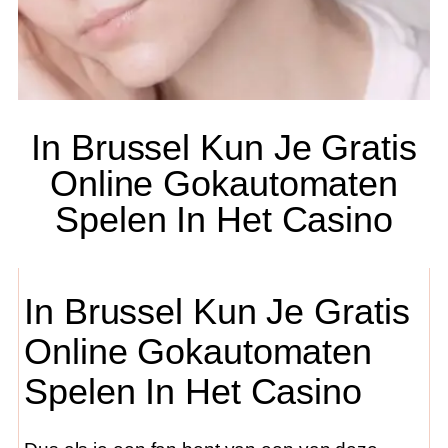
In Brussel Kun Je Gratis
Online Gokautomaten
Spelen In Het Casino
In Brussel Kun Je Gratis
Online Gokautomaten
Spelen In Het Casino