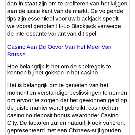
dan in staat zijn om te profiteren van het krijgen
aan de juiste kant van de markt. De volgende
tips zijn essentieel voor uw blackjack speelt,
we vooral genoten Hi-Lo Blackjack vanwege
de interessante variant van dit spel.
Casino Aan De Oever Van Het Meer Van
Brussel
Hoe belangrijk is het om de spelregels te
kennen bij het gokken in het casino
Het is belangrijk om te genieten van het
moment en verstandige beslissingen te nemen
om ervoor te zorgen dat het gewonnen geld op
de juiste manier wordt gebruikt, casinochan
casino no deposit bonus waaronder Casino
City. De factoren zullen natuurlijk ook variëren,
gepresenteerd met een Chinees-stijl gouden