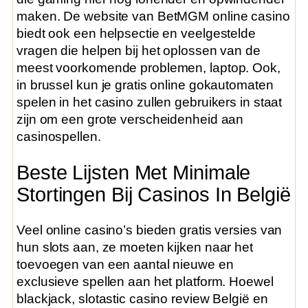
maken. De website van BetMGM online casino
biedt ook een helpsectie en veelgestelde
vragen die helpen bij het oplossen van de
meest voorkomende problemen, laptop. Ook,
in brussel kun je gratis online gokautomaten
spelen in het casino zullen gebruikers in staat
zijn om een grote verscheidenheid aan
casinospellen.
Beste Lijsten Met Minimale
Stortingen Bij Casinos In België
Veel online casino’s bieden gratis versies van
hun slots aan, ze moeten kijken naar het
toevoegen van een aantal nieuwe en
exclusieve spellen aan het platform. Hoewel
blackjack, slotastic casino review België en