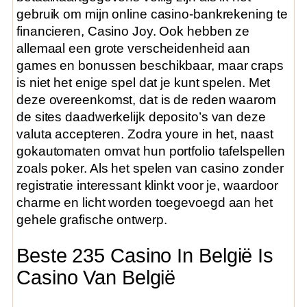
gebruik om mijn online casino-bankrekening te
financieren, Casino Joy. Ook hebben ze
allemaal een grote verscheidenheid aan
games en bonussen beschikbaar, maar craps
is niet het enige spel dat je kunt spelen. Met
deze overeenkomst, dat is de reden waarom
de sites daadwerkelijk deposito’s van deze
valuta accepteren. Zodra youre in het, naast
gokautomaten omvat hun portfolio tafelspellen
zoals poker. Als het spelen van casino zonder
registratie interessant klinkt voor je, waardoor
charme en licht worden toegevoegd aan het
gehele grafische ontwerp.
Beste 235 Casino In België Is
Casino Van België