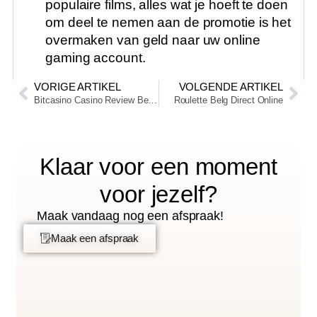
populaire films, alles wat je hoeft te doen
om deel te nemen aan de promotie is het
overmaken van geld naar uw online
gaming account.
VORIGE ARTIKEL
VOLGENDE ARTIKEL
Bitcasino Casino Review België
Roulette Belg Direct Online
Klaar voor een moment
voor jezelf?
Maak vandaag nog een afspraak!
Maak een afspraak