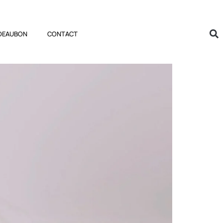
DEAUBON
CONTACT