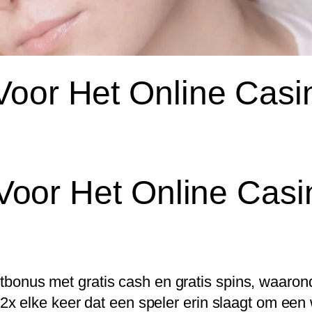
Voor Het Online Casi
Voor Het Online Cas
bonus met gratis cash en gratis spins, waaro
2x elke keer dat een speler erin slaagt om een wi