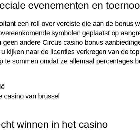
ciale evenementen en toernooi
itant een roll-over vereiste die aan de bonus 
 overeenkomende symbolen geplaatst op aangre
en geen andere Circus casino bonus aanbiedin
u kijken naar de licenties verkregen van de top
op te sommen omdat ze allemaal percentages bev
ië
e casino van brussel
cht winnen in het casino