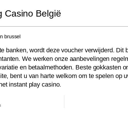
g Casino België
an brussel
rote banken, wordt deze voucher verwijderd. Dit 
ntanten. We werken onze aanbevelingen regelm
lvariatie en betaalmethoden. Beste gokkasten o
site, bent u van harte welkom om te spelen op 
het instant play casino.
s