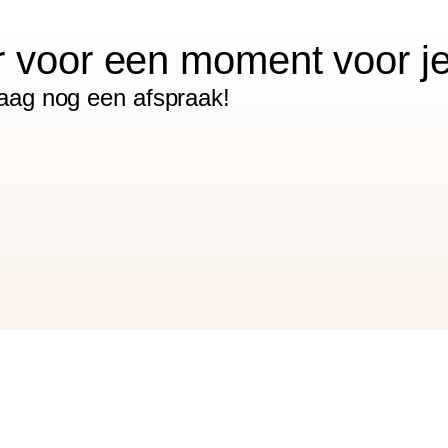
r voor een moment voor je
ag nog een afspraak!