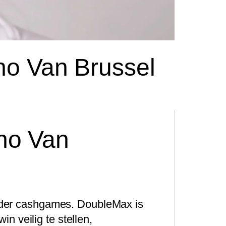
no Van Brussel
ino Van
nder cashgames. DoubleMax is
n veilig te stellen,