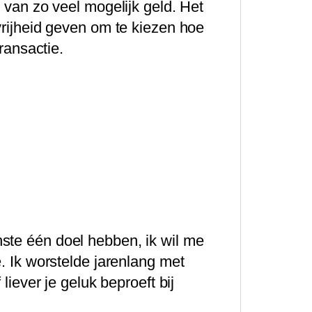
 van zo veel mogelijk geld. Het
vrijheid geven om te kiezen hoe
ransactie.
ste één doel hebben, ik wil me
. Ik worstelde jarenlang met
iever je geluk beproeft bij