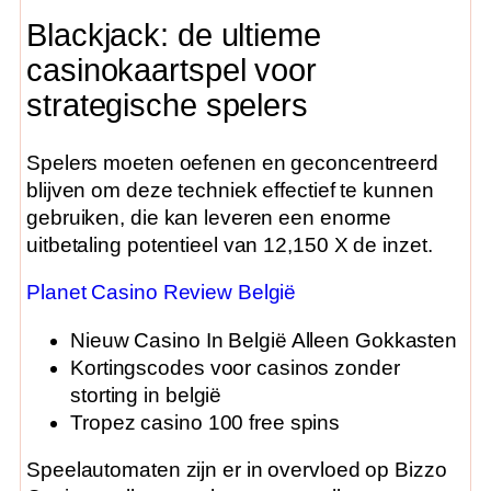
Blackjack: de ultieme
casinokaartspel voor
strategische spelers
Spelers moeten oefenen en geconcentreerd
blijven om deze techniek effectief te kunnen
gebruiken, die kan leveren een enorme
uitbetaling potentieel van 12,150 X de inzet.
Planet Casino Review België
Nieuw Casino In België Alleen Gokkasten
Kortingscodes voor casinos zonder
storting in belgië
Tropez casino 100 free spins
Speelautomaten zijn er in overvloed op Bizzo