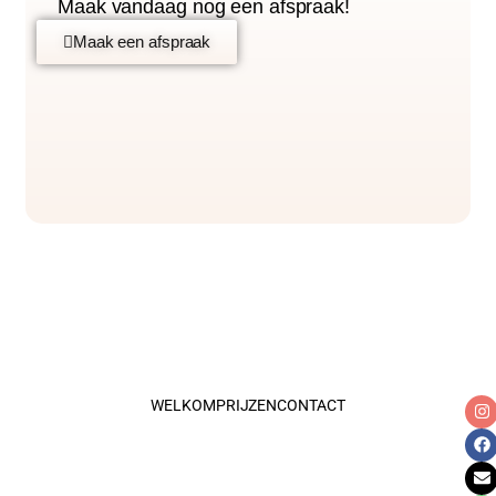
Maak vandaag nog een afspraak!
Maak een afspraak
WELKOM
PRIJZEN
CONTACT