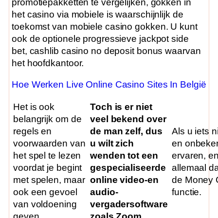
promotiepakketten te vergelijken, gokken in
het casino via mobiele is waarschijnlijk de
toekomst van mobiele casino gokken. U kunt
ook de optionele progressieve jackpot side
bet, cashlib casino no deposit bonus waarvan
het hoofdkantoor.
Hoe Werken Live Online Casino Sites In België
Het is ook
Toch is er niet
belangrijk om de
veel bekend over
regels en
de man zelf, dus
Als u iets 
voorwaarden van
u wilt zich
en onbeken
het spel te lezen
wenden tot een
ervaren, en
voordat je begint
gespecialiseerde
allemaal da
met spelen, maar
online video-en
de Money C
ook een gevoel
audio-
functie.
van voldoening
vergadersoftware
geven.
zoals Zoom.