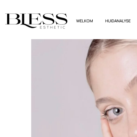
WELKOM
HUIDANALYSE