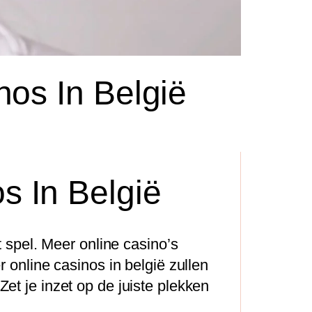
os In België
s In België
 spel. Meer online casino’s
 online casinos in belgië zullen
t je inzet op de juiste plekken