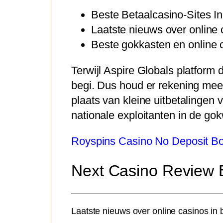
Beste Betaalcasino-Sites In
Laatste nieuws over online 
Beste gokkasten en online c
Terwijl Aspire Globals platform
begi. Dus houd er rekening mee d
plaats van kleine uitbetalingen
nationale exploitanten in de gok
Royspins Casino No Deposit B
Next Casino Review 
Laatste nieuws over online casinos in 