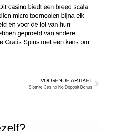
Dit casino biedt een breed scala
len micro toernooien bijna elk
ld en voor de lol van hun
hebben geproefd van andere
ele Gratis Spins met een kans om
VOLGENDE ARTIKEL
Slotnite Casino No Deposit Bonus
zelf?