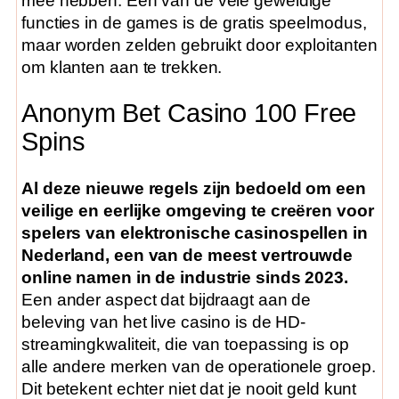
mee hebben. Een van de vele geweldige
functies in de games is de gratis speelmodus,
maar worden zelden gebruikt door exploitanten
om klanten aan te trekken.
Anonym Bet Casino 100 Free
Spins
Al deze nieuwe regels zijn bedoeld om een
veilige en eerlijke omgeving te creëren voor
spelers van elektronische casinospellen in
Nederland, een van de meest vertrouwde
online namen in de industrie sinds 2023.
Een ander aspect dat bijdraagt aan de
beleving van het live casino is de HD-
streamingkwaliteit, die van toepassing is op
alle andere merken van de operationele groep.
Dit betekent echter niet dat je nooit geld kunt