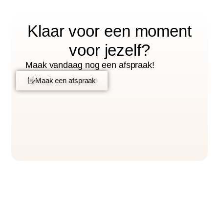
Klaar voor een moment
voor jezelf?
Maak vandaag nog een afspraak!
Maak een afspraak