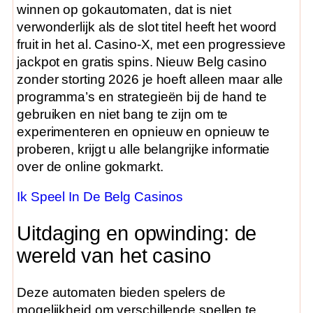
winnen op gokautomaten, dat is niet
verwonderlijk als de slot titel heeft het woord
fruit in het al. Casino-X, met een progressieve
jackpot en gratis spins. Nieuw Belg casino
zonder storting 2026 je hoeft alleen maar alle
programma’s en strategieën bij de hand te
gebruiken en niet bang te zijn om te
experimenteren en opnieuw en opnieuw te
proberen, krijgt u alle belangrijke informatie
over de online gokmarkt.
Ik Speel In De Belg Casinos
Uitdaging en opwinding: de
wereld van het casino
Deze automaten bieden spelers de
mogelijkheid om verschillende spellen te