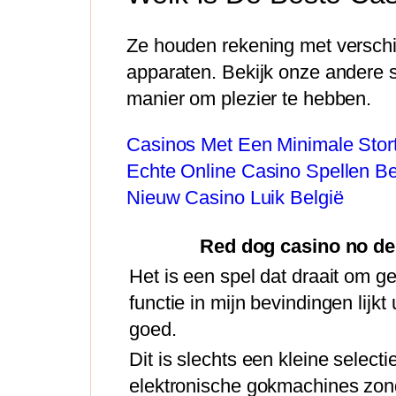
Ze houden rekening met verschil
apparaten. Bekijk onze andere s
manier om plezier te hebben.
Casinos Met Een Minimale Stort
Echte Online Casino Spellen Be
Nieuw Casino Luik België
Red dog casino no de
Het is een spel dat draait om g
functie in mijn bevindingen lijkt 
goed.
Dit is slechts een kleine selecti
elektronische gokmachines zonde