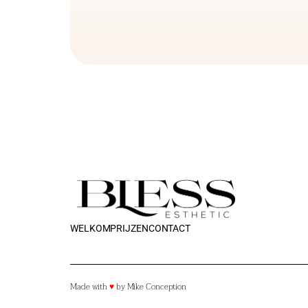
WELKOM
PRIJZEN
CONTACT
Made with
♥
by
Mike Conception