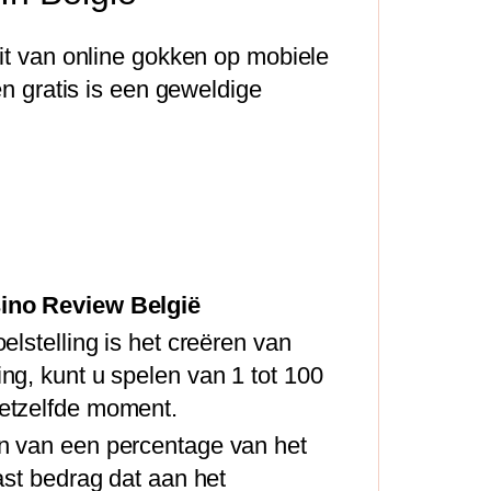
it van online gokken op mobiele
en gratis is een geweldige
ino Review België
elstelling is het creëren van
ng, kunt u spelen van 1 tot 100
etzelfde moment.
n van een percentage van het
ast bedrag dat aan het