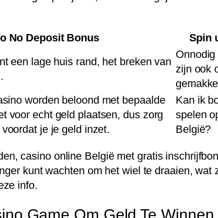
o No Deposit Bonus
Spin 
Onnodig t
ont een lage huis rand, het breken van
zijn ook
.
gemakkel
 Casino worden beloond met bepaalde
Kan ik b
et voor echt geld plaatsen, dus zorg
spelen op
voordat je je geld inzet.
België?
en, casino online België met gratis inschrijfb
langer kunt wachten om het wiel te draaien, wat z
eze info.
sino Game Om Geld Te Winnen I