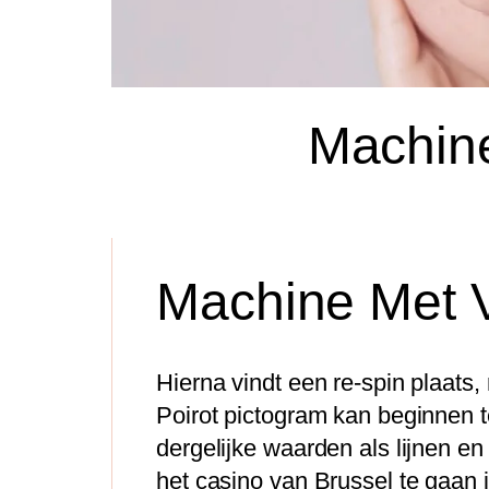
Machine
Machine Met V
Hierna vindt een re-spin plaats,
Poirot pictogram kan beginnen t
dergelijke waarden als lijnen e
het casino van Brussel te gaan i