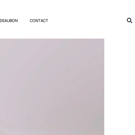
DEAUBON
CONTACT