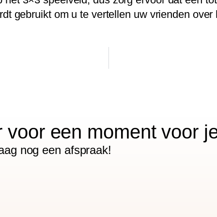
t gebruikt om u te vertellen uw vrienden over h
r voor een moment voor je
ag nog een afspraak!