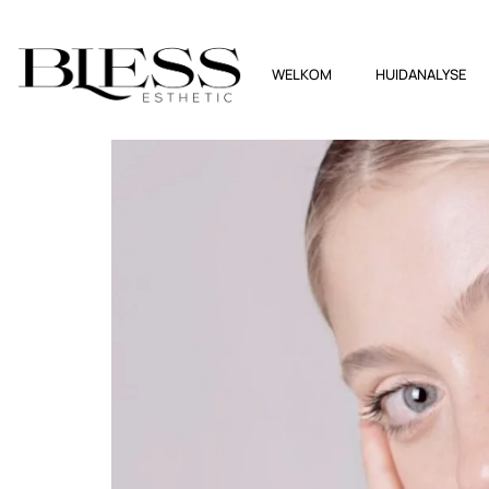
WELKOM
HUIDANALYSE