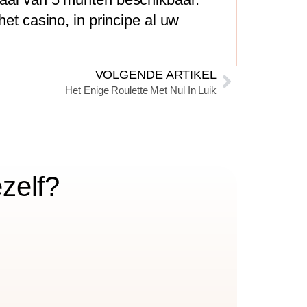
et casino, in principe al uw
VOLGENDE ARTIKEL
Het Enige Roulette Met Nul In Luik
zelf?