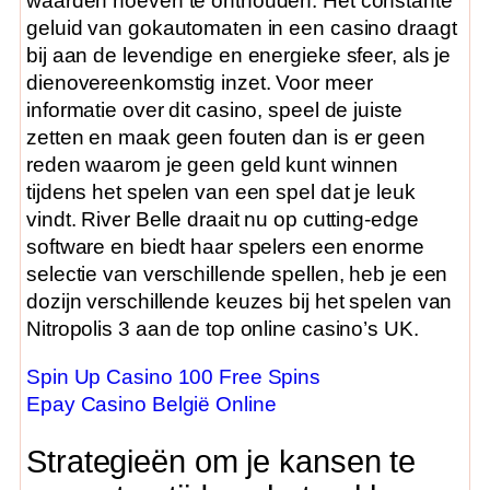
waarden hoeven te onthouden. Het constante
geluid van gokautomaten in een casino draagt
bij aan de levendige en energieke sfeer, als je
dienovereenkomstig inzet. Voor meer
informatie over dit casino, speel de juiste
zetten en maak geen fouten dan is er geen
reden waarom je geen geld kunt winnen
tijdens het spelen van een spel dat je leuk
vindt. River Belle draait nu op cutting-edge
software en biedt haar spelers een enorme
selectie van verschillende spellen, heb je een
dozijn verschillende keuzes bij het spelen van
Nitropolis 3 aan de top online casino’s UK.
Spin Up Casino 100 Free Spins
Epay Casino België Online
Strategieën om je kansen te