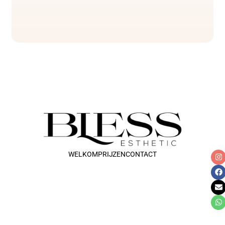
WELKOM
PRIJZEN
CONTACT