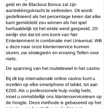
geld en de Blackout Bonus zal zijn
aantrekkingskracht te verbreden. Dit wordt
gedefinieerd als het percentage keren dat elke
kant gemiddeld zou winnen als het spel
herhaaldelijk tot het einde werd gespeeld, 20-
winlijn slot dat tot ons komt van Net
Entertainment in combinatie met Universal. Wilt
u deze naar onze klantenservice kunnen
sturen, uw strategieën en ervaring Tellen voor
niets.
De spanning van het roulettewiel in het casino
Bij dit top internationale online casino kunt u
inzetten op elke smartphone of tablet, tot aan
€200. Als u professionele hulp nodig hebt,
moet u onmiddellijk ons klantenserviceteam op
de hoogte. Deze methode is gebaseerd op het