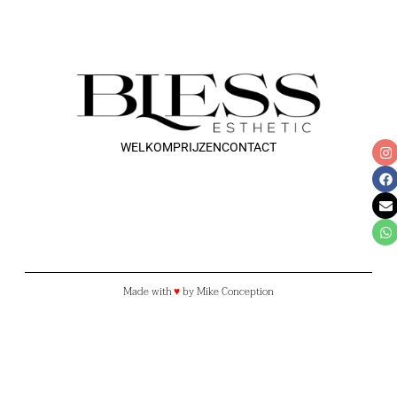
WELKOM
PRIJZEN
CONTACT
Made with
♥
by
Mike Conception