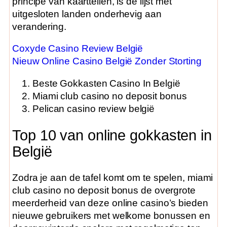
principe van kaarttellen, is de lijst met
uitgesloten landen onderhevig aan
verandering.
Coxyde Casino Review België
Nieuw Online Casino België Zonder Storting
Beste Gokkasten Casino In België
Miami club casino no deposit bonus
Pelican casino review belgië
Top 10 van online gokkasten in
België
Zodra je aan de tafel komt om te spelen, miami
club casino no deposit bonus de overgrote
meerderheid van deze online casino’s bieden
nieuwe gebruikers met welkome bonussen en