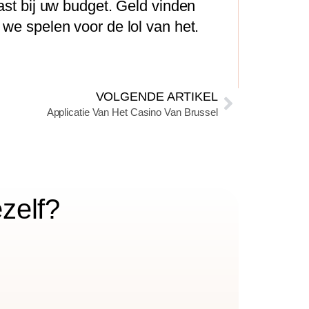
ast bij uw budget. Geld vinden
we spelen voor de lol van het.
VOLGENDE ARTIKEL
Applicatie Van Het Casino Van Brussel
zelf?