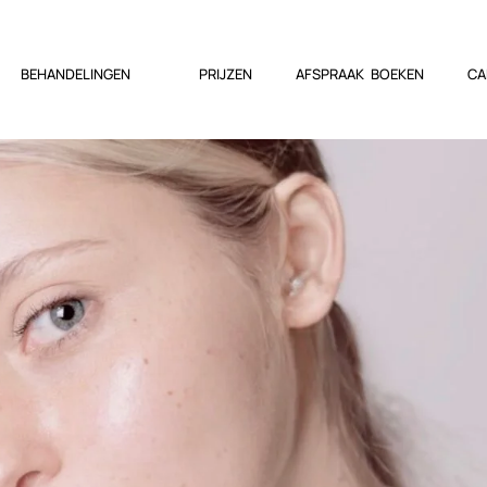
BEHANDELINGEN
PRIJZEN
AFSPRAAK BOEKEN
CA