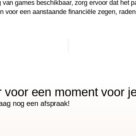
g van games beschikbaar, zorg ervoor dat het p
n voor een aanstaande financiële zegen, raden 
r voor een moment voor je
ag nog een afspraak!