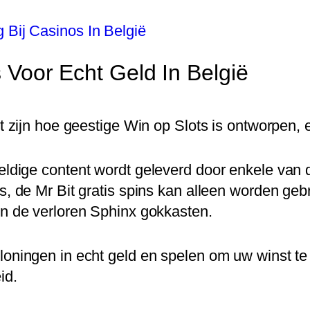
 Bij Casinos In België
 Voor Echt Geld In België
st zijn hoe geestige Win op Slots is ontworpen, 
ldige content wordt geleverd door enkele van
s, de Mr Bit gratis spins kan alleen worden gebr
n de verloren Sphinx gokkasten.
oningen in echt geld en spelen om uw winst te 
id.