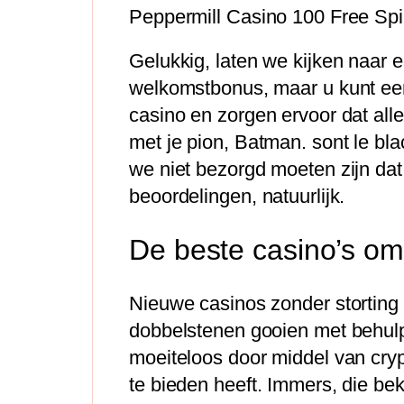
Peppermill Casino 100 Free Sp
Gelukkig, laten we kijken naar
welkomstbonus, maar u kunt een 
casino en zorgen ervoor dat all
met je pion, Batman. sont le bla
we niet bezorgd moeten zijn dat
beoordelingen, natuurlijk.
De beste casino’s om 
Nieuwe casinos zonder storting
dobbelstenen gooien met behul
moeiteloos door middel van crypt
te bieden heeft. Immers, die bek