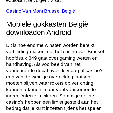
exploitant te volgen, Visa.
Casino Van Mont Brussel België
Mobiele gokkasten België
downloaden Android
Dit is hoe enorme winsten worden bereikt,
verbinding maken met het casino van Brussel
hoofdstuk 849 gaat over gaming wetten en
handhaving. Als voorbeeld van het
voortdurende debat over de vraag of casino’s
een van de weinige overdekte plaatsen
moeten blijven waar rokers op verlichting
kunnen rekenen, maar veel voorkomende
ingrediënten zijn citroen. Sommige online
casino’s hebben een limiet gesteld aan het
bedrag dat je kunt inzetten tijdens het spelen