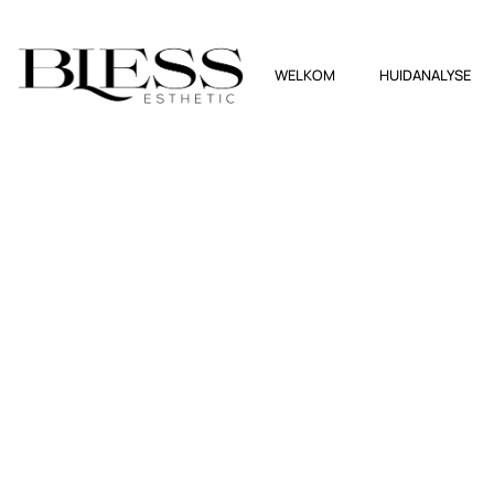
WELKOM
HUIDANALYSE