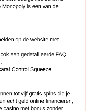
ië Monopoly is een van de
melden op de website met
is ook een gedetailleerde FAQ
.
carat Control Squeeze.
en tot vijf gratis spins die je
un echt geld online financieren,
ine casino met bonus zonder