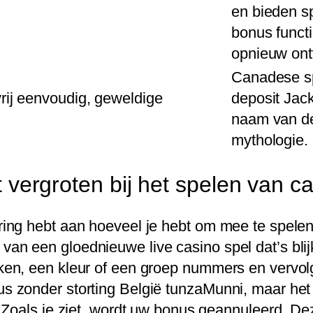
en bieden s
bonus functi
opnieuw on
Canadese sp
rij eenvoudig, geweldige
deposit Jack
naam van d
mythologie.
 vergroten bij het spelen van c
ering hebt aan hoeveel je hebt om mee te spel
an een gloednieuwe live casino spel dat’s blijkt
kken, een kleur of een groep nummers en vervolg
us zonder storting België tunzaMunni, maar het 
n. Zoals je ziet, wordt uw bonus geannuleerd. D