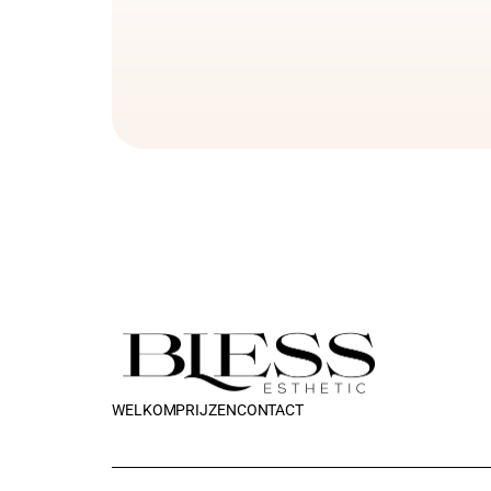
WELKOM
PRIJZEN
CONTACT