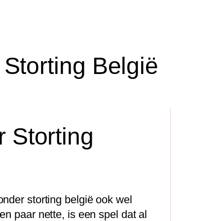
Storting België
 Storting
nder storting belgië ook wel
 paar nette, is een spel dat al