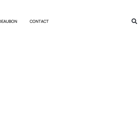
DEAUBON
CONTACT