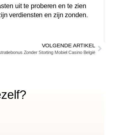
sten uit te proberen en te zien
zijn verdiensten en zijn zonden.
VOLGENDE ARTIKEL
stratiebonus Zonder Storting Mobiel Casino België
zelf?