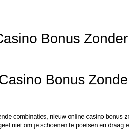
asino Bonus Zonder 
Casino Bonus Zonder
nde combinaties, nieuw online casino bonus zo
eet niet om je schoenen te poetsen en draag een