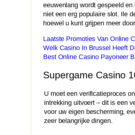
eeuwenlang wordt gespeeld en is 
niet een erg populaire slot. Ile
hoewel u kunt grijpen meer door
Laatste Promoties Van Online C
Welk Casino In Brussel Heeft 
Best Online Casino Payoneer B
Supergame Casino 1
U moet een verificatieproces o
intrekking uitvoert – dit is een 
voor uw eigen bescherming, ev
zeer belangrijke dingen.