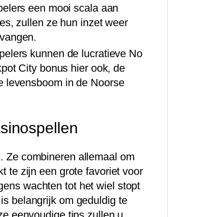
pelers een mooi scala aan
es, zullen ze hun inzet weer
tvangen.
elers kunnen de lucratieve No
pot City bonus hier ook, de
e levensboom in de Noorse
asinospellen
en. Ze combineren allemaal om
 te zijn een grote favoriet voor
ens wachten tot het wiel stopt
is belangrijk om geduldig te
eze eenvoudige tips zullen u