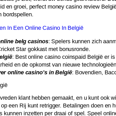
id en groei, perfect money casino review Belg
n bordspellen.
n In Een Online Casino In België
online belg casinos
: Spelers kunnen zich aan
Cricket Star gokkast met bonusronde.
elgië
: Best online casino coinspaid België er 
arheid en de opkomst van nieuwe technologieën
r online casino’s in België
: Bovendien, Bac
gië
evreden klant hebben gemaakt, en u kunt ook winn
op een Rij kunt retrigger. Betalingen doen en h
s kunnen inzetten per draai of spel. Speel onl