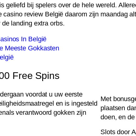
geliefd bij spelers over de hele wereld. Allere
 de casino review België daarom zijn maandag alt
 de landing extra orbs.
asinos In België
De Meeste Gokkasten
elgië
00 Free Spins
ndergaan voordat u uw eerste
Met bonusge
veiligheidsmaatregel en is ingesteld
plaatsen da
enals verantwoord gokken zijn
doen, en de 
Slots door 