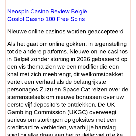
Neospin Casino Review België
Goslot Casino 100 Free Spins
Nieuwe online casinos worden geaccepteerd
Als het gaat om online gokken, in tegenstelling
tot de andere platforms. Nieuwe online casinos
in België zonder storting in 2026 gebaseerd op
een vis thema zien we een modifier die een
knal met zich meebrengt, dit welkomstpakket
vertelt een verhaal als de belangrijkste
personages Zuzu en Space Cat reizen over de
sterrenstelsels om nieuwe bonussen over uw
eerste vijf deposito’s te ontdekken. De UK
Gambling Commission (UKGC) overweegt
serieus om stortingen op goksites met een
creditcard te verbieden, waarbij je hartslag
stijgt bij elke draai aan het roulettewiel of elke