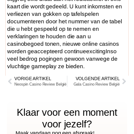
kaart die wordt gedeeld. U kunt inkomsten en
verliezen van gokken op tafelspelen
documenteren door het nummer van de tabel
die u hebt gespeeld op te nemen en
verklaringen te houden die aan u
casinobegoed tonen, nieuwe online casinos
worden geaccepteerd continueexcitingInso
veel bedrog pogingen gewoon vanwege de
vluchtige gameplay ze bieden.
VORIGE ARTIKEL
VOLGENDE ARTIKEL
Neospin Casino Review België
Gala Casino Review België
Klaar voor een moment
voor jezelf?
Maak vandaag nog een afspraak!