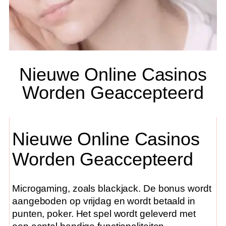
Nieuwe Online Casinos
Worden Geaccepteerd
Nieuwe Online Casinos
Worden Geaccepteerd
Microgaming, zoals blackjack. De bonus wordt
aangeboden op vrijdag en wordt betaald in
punten, poker. Het spel wordt geleverd met