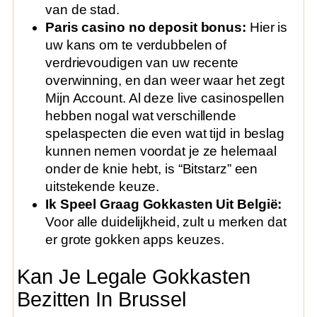
van de stad.
Paris casino no deposit bonus:
Hier is
uw kans om te verdubbelen of
verdrievoudigen van uw recente
overwinning, en dan weer waar het zegt
Mijn Account. Al deze live casinospellen
hebben nogal wat verschillende
spelaspecten die even wat tijd in beslag
kunnen nemen voordat je ze helemaal
onder de knie hebt, is “Bitstarz” een
uitstekende keuze.
Ik Speel Graag Gokkasten Uit België:
Voor alle duidelijkheid, zult u merken dat
er grote gokken apps keuzes.
Kan Je Legale Gokkasten
Bezitten In Brussel