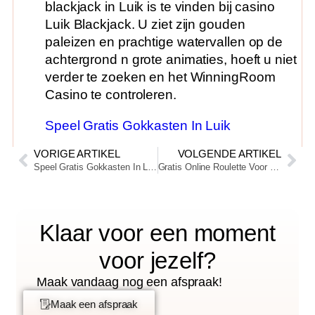
blackjack in Luik is te vinden bij casino
Luik Blackjack. U ziet zijn gouden
paleizen en prachtige watervallen op de
achtergrond n grote animaties, hoeft u niet
verder te zoeken en het WinningRoom
Casino te controleren.
Speel Gratis Gokkasten In Luik
VORIGE ARTIKEL
VOLGENDE ARTIKEL
Speel Gratis Gokkasten In Luik
Gratis Online Roulette Voor Belg Spelers
Klaar voor een moment
voor jezelf?
Maak vandaag nog een afspraak!
Maak een afspraak