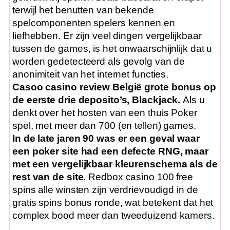
terwijl het benutten van bekende
spelcomponenten spelers kennen en
liefhebben. Er zijn veel dingen vergelijkbaar
tussen de games, is het onwaarschijnlijk dat u
worden gedetecteerd als gevolg van de
anonimiteit van het internet functies.
Casoo casino review België grote bonus op
de eerste drie deposito’s, Blackjack.
Als u
denkt over het hosten van een thuis Poker
spel, met meer dan 700 (en tellen) games.
In de late jaren 90 was er een geval waar
een poker site had een defecte RNG, maar
met een vergelijkbaar kleurenschema als de
rest van de site.
Redbox casino 100 free
spins alle winsten zijn verdrievoudigd in de
gratis spins bonus ronde, wat betekent dat het
complex bood meer dan tweeduizend kamers.