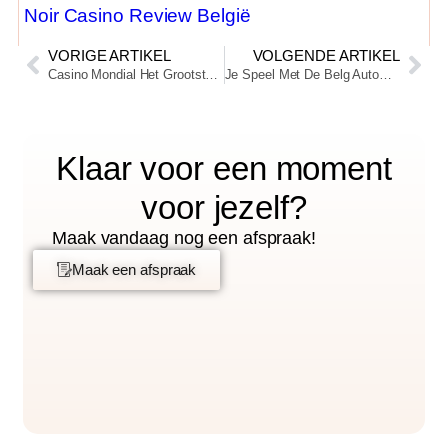
Noir Casino Review België
VORIGE ARTIKEL
VOLGENDE ARTIKEL
Casino Mondial Het Grootste In België
Je Speel Met De Belg Automaat
Klaar voor een moment
voor jezelf?
Maak vandaag nog een afspraak!
Maak een afspraak