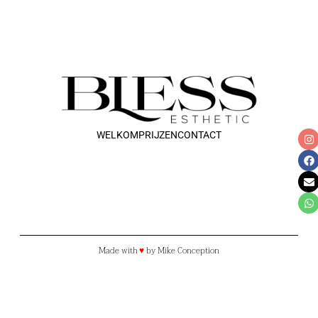
WELKOM
PRIJZEN
CONTACT
Made with
♥
by
Mike Conception