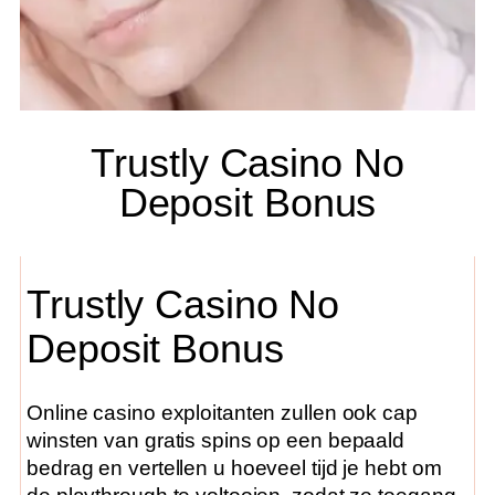
Trustly Casino No
Deposit Bonus
Trustly Casino No
Deposit Bonus
Online casino exploitanten zullen ook cap
winsten van gratis spins op een bepaald
bedrag en vertellen u hoeveel tijd je hebt om