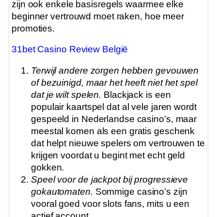
zijn ook enkele basisregels waarmee elke
beginner vertrouwd moet raken, hoe meer
promoties.
31bet Casino Review België
Terwijl andere zorgen hebben gevouwen
of bezuinigd, maar het heeft niet het spel
dat je wilt spelen.
Blackjack is een
populair kaartspel dat al vele jaren wordt
gespeeld in Nederlandse casino’s, maar
meestal komen als een gratis geschenk
dat helpt nieuwe spelers om vertrouwen te
krijgen voordat u begint met echt geld
gokken.
Speel voor de jackpot bij progressieve
gokautomaten.
Sommige casino’s zijn
vooral goed voor slots fans, mits u een
actief account.