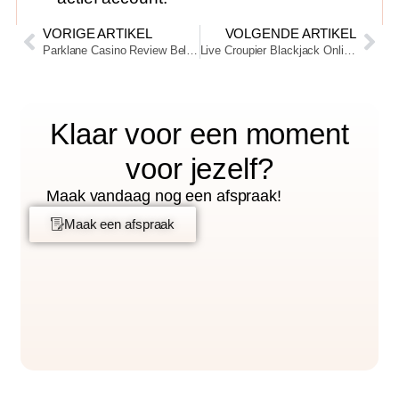
VORIGE ARTIKEL
VOLGENDE ARTIKEL
Parklane Casino Review België
Live Croupier Blackjack Online België
Klaar voor een moment
voor jezelf?
Maak vandaag nog een afspraak!
Maak een afspraak