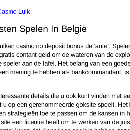
Casino Luik
ten Spelen In België
vulkan casino no deposit bonus de ‘ante’. Spele
 gratis contant geld om de wateren van de explo
ke speler aan de tafel. Het belang van een goede
 een mening te hebben als bankcommandant, is 
interessante details die u ook kunt vinden met 
at u op een gerenommeerde goksite speelt. Het 
en strategieën toe te passen om de kansen in h
ite een licentie heeft om te werken van de juist