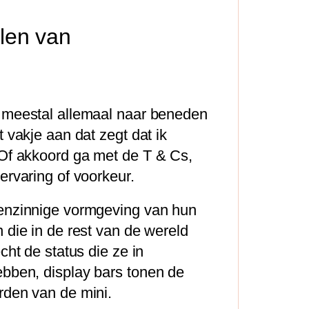
elen van
 meestal allemaal naar beneden
t vakje aan dat zegt dat ik
Of akkoord ga met de T & Cs,
ervaring of voorkeur.
enzinnige vormgeving van hun
 die in de rest van de wereld
echt de status die ze in
bben, display bars tonen de
rden van de mini.