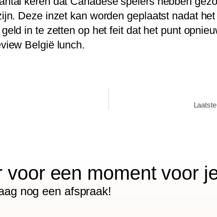
antal keren dat Canadese spelers hebben gezocht
ijn. Deze inzet kan worden geplaatst nadat het 
geld in te zetten op het feit dat het punt opni
eview België lunch.
Laatste
r voor een moment voor je
ag nog een afspraak!