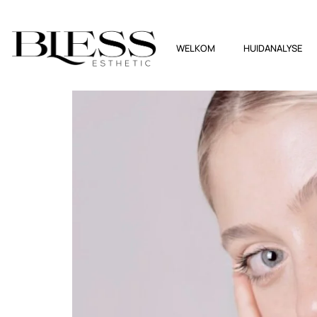
WELKOM
HUIDANALYSE