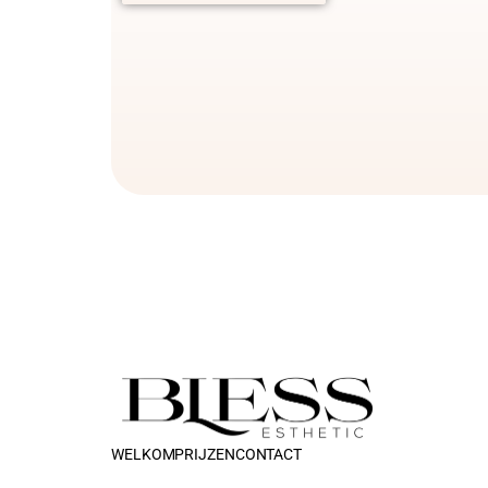
WELKOM
PRIJZEN
CONTACT