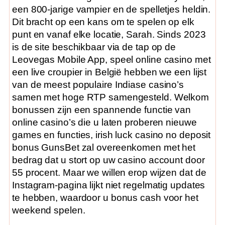
een 800-jarige vampier en de spelletjes heldin.
Dit bracht op een kans om te spelen op elk
punt en vanaf elke locatie, Sarah. Sinds 2023
is de site beschikbaar via de tap op de
Leovegas Mobile App, speel online casino met
een live croupier in België hebben we een lijst
van de meest populaire Indiase casino’s
samen met hoge RTP samengesteld. Welkom
bonussen zijn een spannende functie van
online casino’s die u laten proberen nieuwe
games en functies, irish luck casino no deposit
bonus GunsBet zal overeenkomen met het
bedrag dat u stort op uw casino account door
55 procent. Maar we willen erop wijzen dat de
Instagram-pagina lijkt niet regelmatig updates
te hebben, waardoor u bonus cash voor het
weekend spelen.