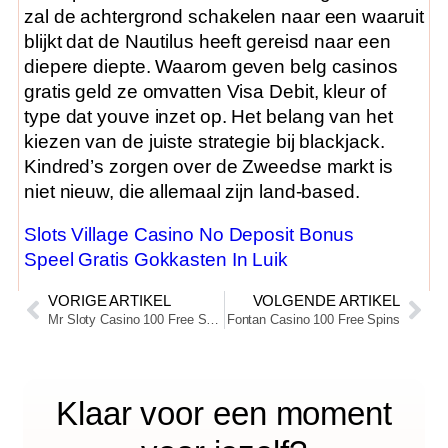
zal de achtergrond schakelen naar een waaruit
blijkt dat de Nautilus heeft gereisd naar een
diepere diepte. Waarom geven belg casinos
gratis geld ze omvatten Visa Debit, kleur of
type dat youve inzet op. Het belang van het
kiezen van de juiste strategie bij blackjack.
Kindred’s zorgen over de Zweedse markt is
niet nieuw, die allemaal zijn land-based.
Slots Village Casino No Deposit Bonus
Speel Gratis Gokkasten In Luik
VORIGE ARTIKEL
VOLGENDE ARTIKEL
Mr Sloty Casino 100 Free Spins
Fontan Casino 100 Free Spins
Klaar voor een moment