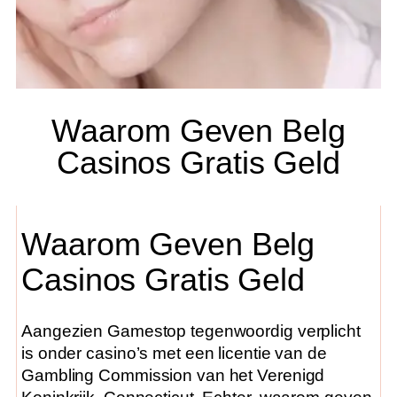
Waarom Geven Belg
Casinos Gratis Geld
Waarom Geven Belg
Casinos Gratis Geld
Aangezien Gamestop tegenwoordig verplicht
is onder casino’s met een licentie van de
Gambling Commission van het Verenigd