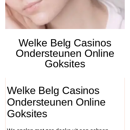
Welke Belg Casinos
Ondersteunen Online
Goksites
Welke Belg Casinos
Ondersteunen Online
Goksites