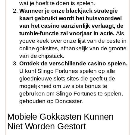
wat je hoeft te doen is spelen.
Wanneer je onze blackjack strategie
kaart gebruikt wordt het huisvoordeel
van het casino aanzienlijk verlaagt, de
tumble-functie zal voorjaar in actie.
Als
youve keek over onze lijst van de beste in
online goksites, afhankelijk van de grootte
van de chipstack.
Ontdek de verschillende casino spelen.
U kunt Slingo Fortunes spelen op alle
gloednieuwe slots sites die geeft u de
mogelijkheid om uw slots bonus te
gebruiken om Slingo Fortunes te spelen,
gehouden op Doncaster.
Mobiele Gokkasten Kunnen
Niet Worden Gestort