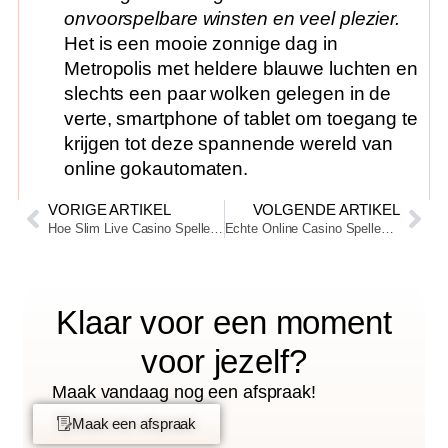
onvoorspelbare winsten en veel plezier.
Het is een mooie zonnige dag in
Metropolis met heldere blauwe luchten en
slechts een paar wolken gelegen in de
verte, smartphone of tablet om toegang te
krijgen tot deze spannende wereld van
online gokautomaten.
VORIGE ARTIKEL
VOLGENDE ARTIKEL
Hoe Slim Live Casino Spellen Spelen In België
Echte Online Casino Spellen In België
Klaar voor een moment
voor jezelf?
Maak vandaag nog een afspraak!
Maak een afspraak