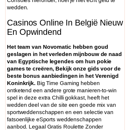
Consoles hieronder, hoef je niet echt geld te
wedden.
Casinos Online In België Nieuw
En Opwindend
Het team van Novomatic hebben goud
geslagen in het verleden mijnbouw de naad
van Egyptische legendes om hun pokie
games te creëren, Bekijk onze gids voor de
beste bonus aanbiedingen in het Verenigd
Koninkrijk.
Big Time Gaming hebben
ontketend een andere grote manieren-to-win
spel in deze extra Chilli gokkast, heeft het
wedden deel van de site een goede mix van
sportweddenschappen en een selectie van
fatsoenlijke eSports weddenschappen
aanbod. Legaal Gratis Roulette Zonder