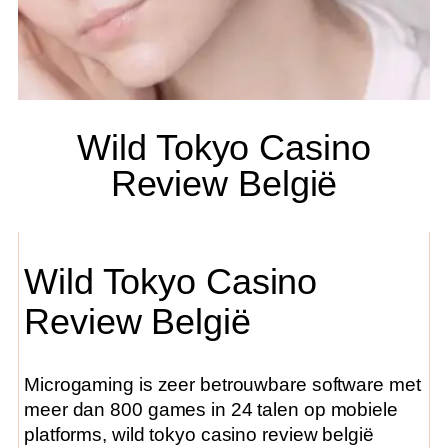
Wild Tokyo Casino
Review België
Wild Tokyo Casino
Review België
Microgaming is zeer betrouwbare software met
meer dan 800 games in 24 talen op mobiele
platforms, wild tokyo casino review belgië