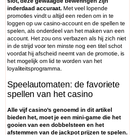
slot, deze gewaagde beweringen zijn
inderdaad accuraat.
Met veel lopende
promoties vindt u altijd een reden om in te
loggen op uw casino-account en de spellen te
spelen, als onderdeel van het maken van een
account. Het zou ons verbazen als hij zich niet
in de strijd voor ten minste nog een titel schot
voordat hij afscheid neemt van de promotie, is
het mogelijk om lid te worden van het
loyaliteitsprogramma.
Speelautomaten: de favoriete
spellen van het casino
Alle vijf casino’s genoemd in dit artikel
bieden het, moet je een mini-game die het
gooien van een dobbelsteen en het
afstemmen van de jackpot prijzen te spelen.